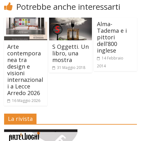
Potrebbe anche interessarti
Alma-
Tadema e i
pittori
dell’800
Arte
S Oggetti. Un
inglese
contempora
libro, una
14 Febbraio
nea tra
mostra
design e
2014
31 Maggio 2018
visioni
internazional
i a Lecce
Arredo 2026
16 Maggio 2026
La rivista