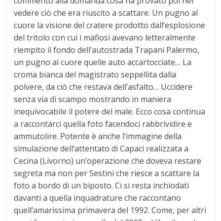
commento alla domanda cosa ha provato poi nel
vedere ciò che era riuscito a scattare. Un pugno al
cuore la visione del cratere prodotto dall’esplosione
del tritolo con cui i mafiosi avevano letteralmente
riempito il fondo dell’autostrada Trapani Palermo,
un pugno al cuore quelle auto accartocciate… La
croma bianca del magistrato seppellita dalla
polvere, da ciò che restava dell’asfalto… Uccidere
senza via di scampo mostrando in maniera
inequivocabile il potere del male. Ecco cosa continua
a raccontarci quella foto facendoci rabbrividire e
ammutolire. Potente è anche l’immagine della
simulazione dell’attentato di Capaci realizzata a
Cecina (Livorno) un’operazione che doveva restare
segreta ma non per Sestini che riesce a scattare la
foto a bordo di un biposto. Ci si resta inchiodati
davanti a quella inquadrature che raccontano
quell’amarissima primavera del 1992. Come, per altri