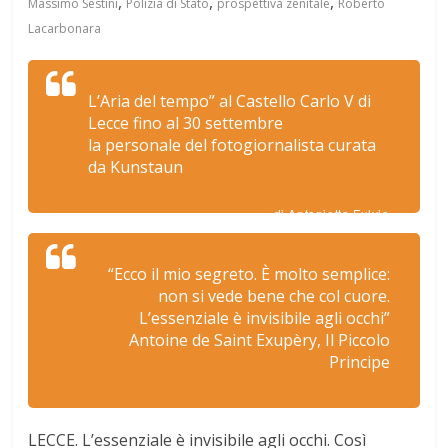
,
,
,
Massimo Sestini
Polizia di Stato
prospettiva zenitale
Roberto
Lacarbonara
L’Aria del tempo” al Castello Carlo V di
Lecce fino al 30 settembre
la personale del fotogiornalista curata
da Kunstaun
di Antonietta Fulvio
“Ecco il mio segreto. È molto semplice:
non si vede bene che col cuore.
L’essenziale è invisibile agli occhi”
Antoine de Saint Exupèry, Il Piccolo
Principe
LECCE. L’essenziale è invisibile agli occhi. Così