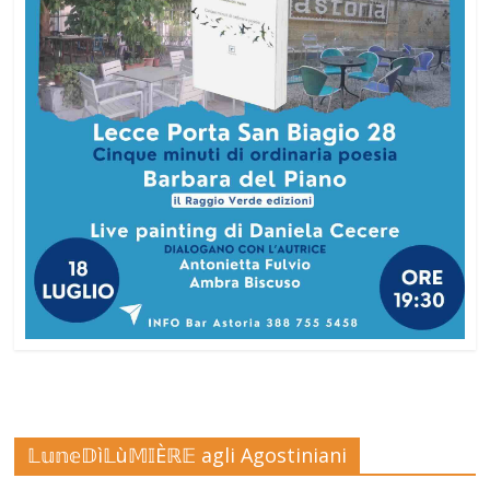
𝕃𝕦𝕟𝕖𝔻ì𝕃ù𝕄𝕀Èℝ𝔼 agli Agostiniani