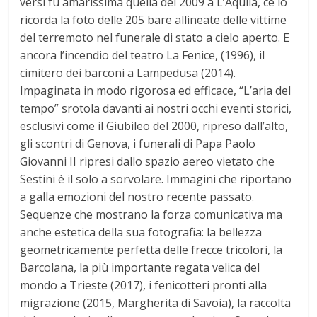
versi fu amarissima quella del 2009 a L’Aquila, ce lo
ricorda la foto delle 205 bare allineate delle vittime
del terremoto nel funerale di stato a cielo aperto. E
ancora l’incendio del teatro La Fenice, (1996), il
cimitero dei barconi a Lampedusa (2014).
Impaginata in modo rigorosa ed efficace, “L’aria del
tempo” srotola davanti ai nostri occhi eventi storici,
esclusivi come il Giubileo del 2000, ripreso dall’alto,
gli scontri di Genova, i funerali di Papa Paolo
Giovanni II ripresi dallo spazio aereo vietato che
Sestini è il solo a sorvolare. Immagini che riportano
a galla emozioni del nostro recente passato.
Sequenze che mostrano la forza comunicativa ma
anche estetica della sua fotografia: la bellezza
geometricamente perfetta delle frecce tricolori, la
Barcolana, la più importante regata velica del
mondo a Trieste (2017), i fenicotteri pronti alla
migrazione (2015, Margherita di Savoia), la raccolta