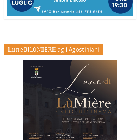
𝕃𝕦𝕟𝕖𝔻ì𝕃ù𝕄𝕀Èℝ𝔼 agli Agostiniani