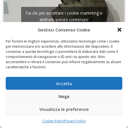
Fai clic per accettare i cookie marketing e
abilitare questo contenuto
Gestisci Consenso Cookie
Per fornire le migliori esperienze, utilizziamo tecnologie come i cookie
per memorizzare e/o accedere alle informazioni del dispositivo. Il
consenso a queste tecnologie ci permetterà di elaborare dati come il
comportamento di navigazione o ID unici su questo sito. Non
I disegni di Martinez
acconsentire o ritirare il consenso può influire negativamente su alcune
caratteristiche e funzioni.
Accetta
Nega
Fai clic per accettare i cookie marketing e
abilitare questo contenuto
Visualizza le preferenze
Cookie Policy
Privacy Policy