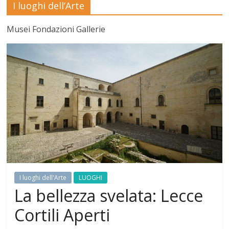
I luoghi dell’Arte
Mensile
di
Musei Fondazioni Gallerie
arte,
cultura,
turismo
e
curiosità
I luoghi dell'Arte
LUOGHI
La bellezza svelata: Lecce
Cortili Aperti