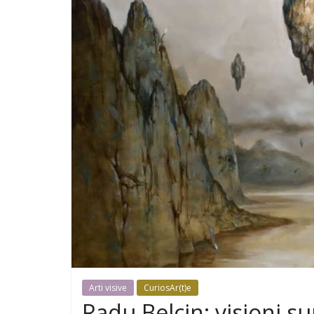
Arti visive
CuriosAr(t)e
Radu Belcin: visioni su