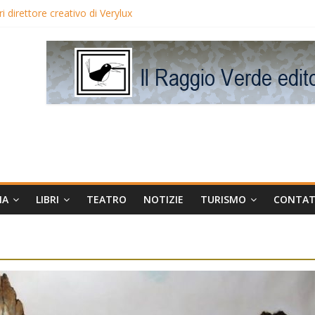
 direttore creativo di Verylux
lake Edwards in proiezione per i LunedìLùmière
gia la regista Liliana Cavani e Tomas Milian
eo Avis
MA
LIBRI
TEATRO
NOTIZIE
TURISMO
CONTAT