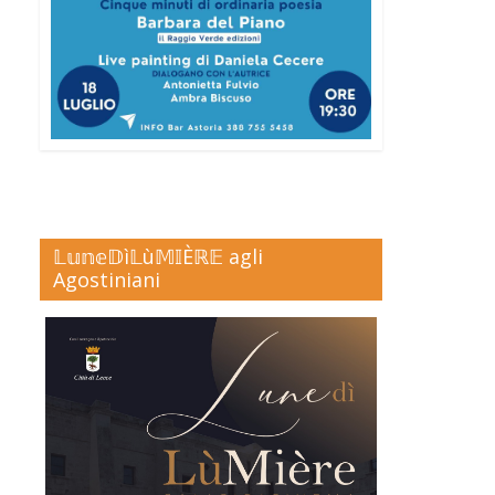
𝕃𝕦𝕟𝕖𝔻ì𝕃ù𝕄𝕀Èℝ𝔼 agli
Agostiniani