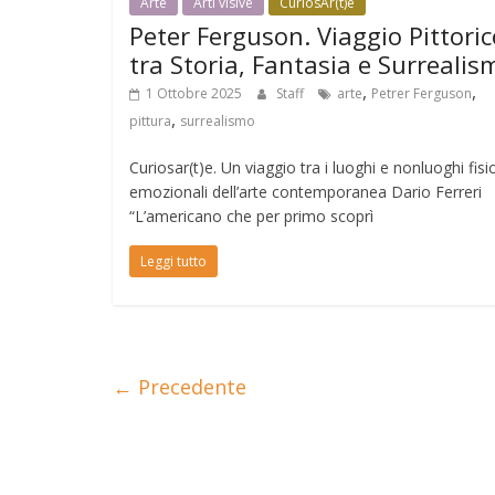
Arte
Arti visive
CuriosAr(t)e
Peter Ferguson. Viaggio Pittoric
tra Storia, Fantasia e Surrealis
,
,
1 Ottobre 2025
Staff
arte
Petrer Ferguson
,
pittura
surrealismo
Curiosar(t)e. Un viaggio tra i luoghi e nonluoghi fisic
emozionali dell’arte contemporanea Dario Ferreri
“L’americano che per primo scoprì
Leggi tutto
← Precedente