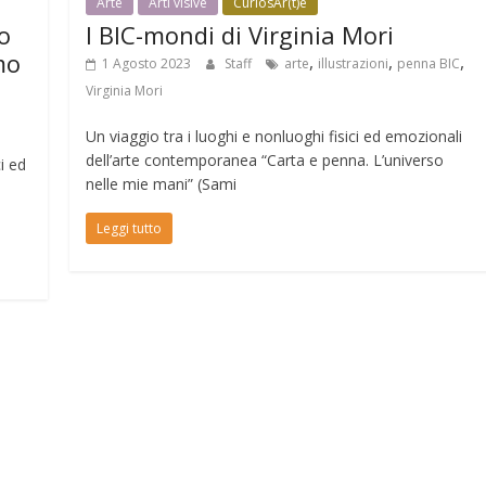
Arte
Arti visive
CuriosAr(t)e
o
I BIC-mondi di Virginia Mori
mo
,
,
,
1 Agosto 2023
Staff
arte
illustrazioni
penna BIC
Virginia Mori
Un viaggio tra i luoghi e nonluoghi fisici ed emozionali
dell’arte contemporanea “Carta e penna. L’universo
i ed
nelle mie mani” (Sami
Leggi tutto