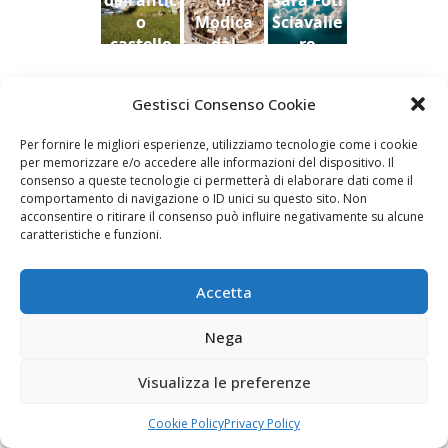
dell'antic
di
Sara Foti
o
Modica
Sciavalie
castello
dal
re
di Aidone
Castello
(Enna),
della
Le Stanze di Arte e Luoghi | Albergo diffuso
Gestisci Consenso Cookie
Dario
contea ,
della Cultura
Bottaro
Giacomo
Per fornire le migliori esperienze, utilizziamo tecnologie come i cookie
Vespo
per memorizzare e/o accedere alle informazioni del dispositivo. Il
consenso a queste tecnologie ci permetterà di elaborare dati come il
comportamento di navigazione o ID unici su questo sito. Non
acconsentire o ritirare il consenso può influire negativamente su alcune
caratteristiche e funzioni.
Fai clic per accettare i cookie marketing e
abilitare questo contenuto
Accetta
Nega
Visualizza le preferenze
Newsletter
Cookie Policy
Privacy Policy