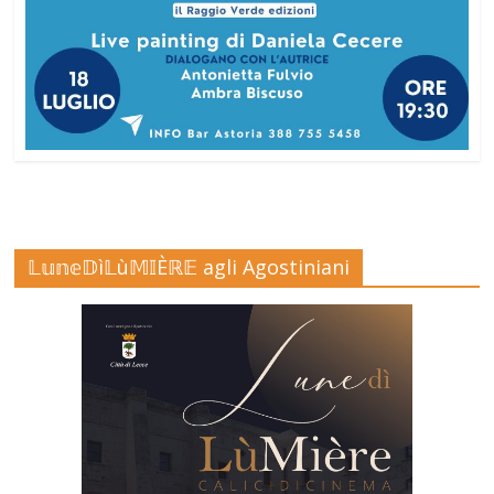
𝕃𝕦𝕟𝕖𝔻ì𝕃ù𝕄𝕀Èℝ𝔼 agli Agostiniani