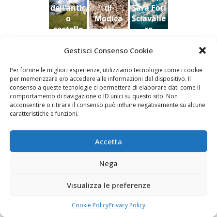
dell'antic
di
Sara Foti
o
Modica
Sciavalie
castello
dal
re
di Aidone
Castello
(Enna),
della
Gestisci Consenso Cookie
Le Stanze di Arte e Luoghi | Albergo diffuso
Dario
contea ,
della Cultura
Per fornire le migliori esperienze, utilizziamo tecnologie come i cookie
Bottaro
Giacomo
per memorizzare e/o accedere alle informazioni del dispositivo. Il
Vespo
consenso a queste tecnologie ci permetterà di elaborare dati come il
comportamento di navigazione o ID unici su questo sito. Non
acconsentire o ritirare il consenso può influire negativamente su alcune
caratteristiche e funzioni.
Fai clic per accettare i cookie marketing e
abilitare questo contenuto
Accetta
Nega
Visualizza le preferenze
Cookie Policy
Privacy Policy
Newsletter