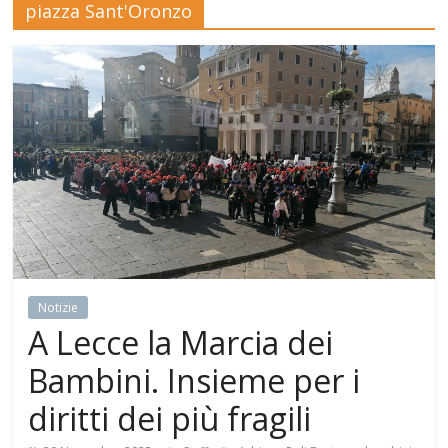
piazza Sant'Oronzo
Mensile
di
arte,
cultura,
turismo
e
curiosità
Notizie
A Lecce la Marcia dei
Bambini. Insieme per i
diritti dei più fragili