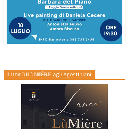
𝕃𝕦𝕟𝕖𝔻ì𝕃ù𝕄𝕀Èℝ𝔼 agli Agostiniani