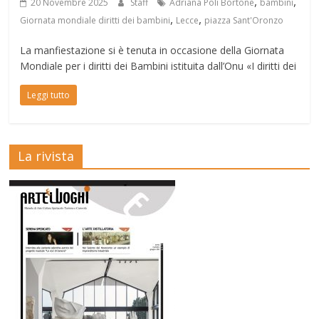
,
,
20 Novembre 2025
Staff
Adriana Poli Bortone
bambini
,
,
Giornata mondiale diritti dei bambini
Lecce
piazza Sant'Oronzo
La manfiestazione si è tenuta in occasione della Giornata
Mondiale per i diritti dei Bambini istituita dall’Onu «I diritti dei
Leggi tutto
La rivista