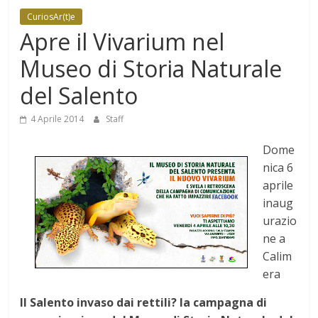
Mensile
CuriosAr(t)e
di
Apre il Vivarium nel
arte,
Museo di Storia Naturale
cultura,
turismo
del Salento
e
curiosità
4 Aprile 2014
Staff
Dome
nica 6
aprile
inaug
urazio
ne a
Calim
era
Il Salento invaso dai rettili? la campagna di