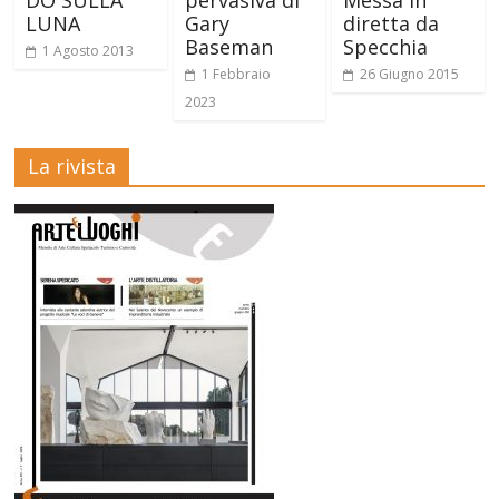
DO SULLA
pervasiva di
Messa in
LUNA
Gary
diretta da
Baseman
Specchia
1 Agosto 2013
1 Febbraio
26 Giugno 2015
2023
La rivista