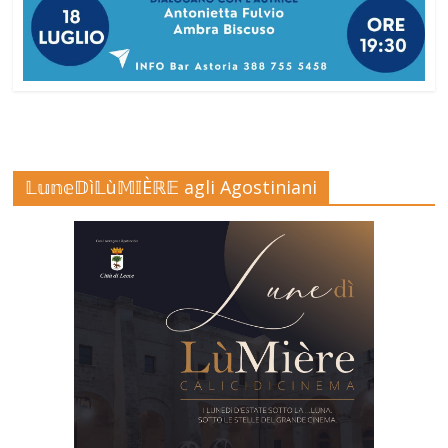
𝕃𝕦𝕟𝕖𝔻ì𝕃ù𝕄𝕀Èℝ𝔼 agli Agostiniani