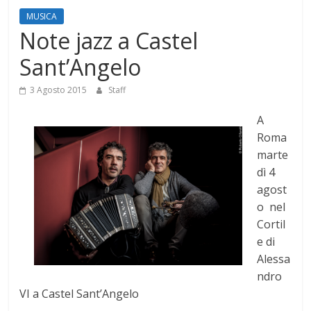
Mensile
MUSICA
di
Note jazz a Castel
arte,
Sant’Angelo
cultura,
turismo
3 Agosto 2015
Staff
e
curiosità
A
Roma
marte
dì 4
agost
o nel
Cortil
e di
Alessa
ndro
VI a Castel Sant’Angelo