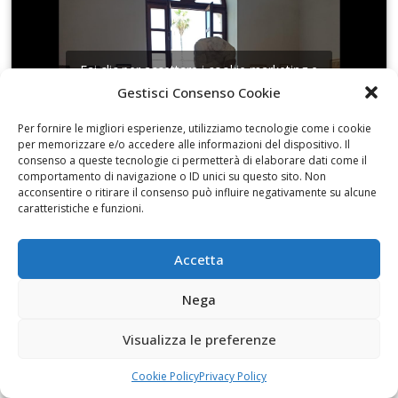
Fai clic per accettare i cookie marketing e
abilitare questo contenuto
Gestisci Consenso Cookie
Per fornire le migliori esperienze, utilizziamo tecnologie come i cookie
per memorizzare e/o accedere alle informazioni del dispositivo. Il
consenso a queste tecnologie ci permetterà di elaborare dati come il
comportamento di navigazione o ID unici su questo sito. Non
acconsentire o ritirare il consenso può influire negativamente su alcune
caratteristiche e funzioni.
Con Monica Albano di Libermedia
Accetta
Nega
Fai clic per accettare i cookie marketing e
Visualizza le preferenze
abilitare questo contenuto
Cookie Policy
Privacy Policy