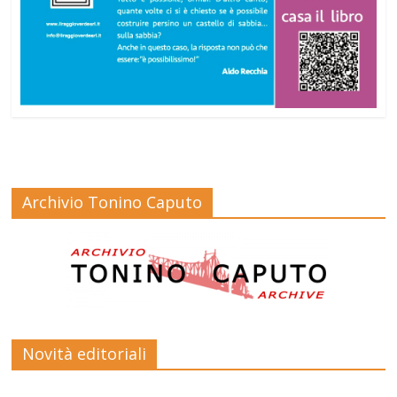
Archivio Tonino Caputo
Novità editoriali