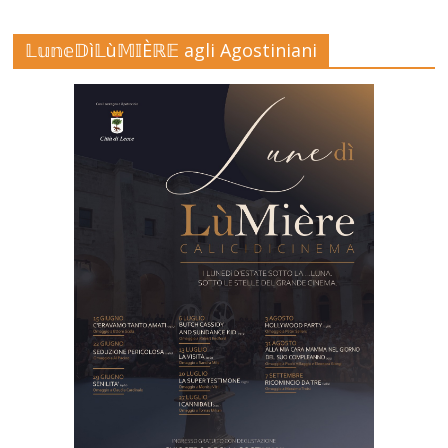
𝕃𝕦𝕟𝕖𝔻ì𝕃ù𝕄𝕀Èℝ𝔼 agli Agostiniani