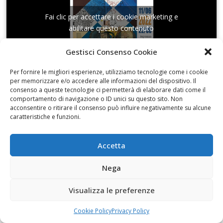
Fai clic per accettare i cookie marketing e
abilitare questo contenuto
Gestisci Consenso Cookie
Per fornire le migliori esperienze, utilizziamo tecnologie come i cookie
per memorizzare e/o accedere alle informazioni del dispositivo. Il
consenso a queste tecnologie ci permetterà di elaborare dati come il
La Collezione Martinez al Museo Pietro Cavoti
comportamento di navigazione o ID unici su questo sito. Non
acconsentire o ritirare il consenso può influire negativamente su alcune
caratteristiche e funzioni.
Accetta
Fai clic per accettare i cookie marketing e
Nega
abilitare questo contenuto
Visualizza le preferenze
Cookie Policy
Privacy Policy