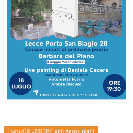
𝕃𝕦𝕟𝕖𝔻ì𝕃ù𝕄𝕀Èℝ𝔼 agli Agostiniani