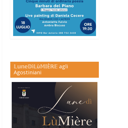
𝕃𝕦𝕟𝕖𝔻ì𝕃ù𝕄𝕀Èℝ𝔼 agli
Agostiniani