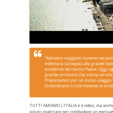
“Abbiamo viaggiato insieme nei posti 
millenaria sia legata alla grande bell
eccellenze del nostro Paese. Oggi o
grande orchestra che suona un’unica
Prepariamoci per un nuovo viaggio 
straordinario e tutti insieme ce la f
TUTTI AMIAMO L’ITALIA è il video, ma anche
voluto realizzare per condividere un messa