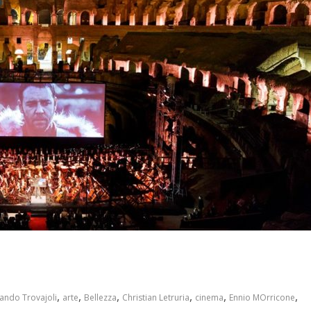
,
,
,
,
,
,
ando Trovajoli
arte
Bellezza
Christian Letruria
cinema
Ennio MOrricone