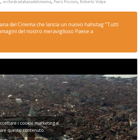
,
,
,
a
orchestraitalianadelcinema
Piero Piccioni
Roberto Volpe
aliana del Cinema che lancia un nuovo hahstag “Tutti
immagini del nostro meraviglioso Paese a
 accettare i cookie marketing e
itare questo contenuto