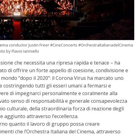
inema conductor Justin Freer #CineConcerts #OrchestraItalianadelCinema
to by Flavio Ianniello
ssione che necessita una ripresa rapida e tenace – ha
 di offrire un forte appello di coesione, condivisione e
 mondo “dopo il 2020”: il Corona Virus ha marcato uno
e costringendo tutti gli esseri umani a fermarsi e
vere di impegnarci personalmente e coralmente alla
ovato senso di responsabilità e generale consapevolezza
io culturale, della straordinaria forza di reazione degli
ore aggiunto attraverso l’eccellenza.
iorno quanto il lavoro di gruppo possa creare
imenti che l’Orchestra Italiana del Cinema, attraverso