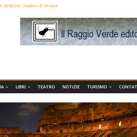
 direttore creativo di Verylux
lake Edwards in proiezione per i LunedìLùmière
gia la regista Liliana Cavani e Tomas Milian
eo Avis
MA
LIBRI
TEATRO
NOTIZIE
TURISMO
CONTAT