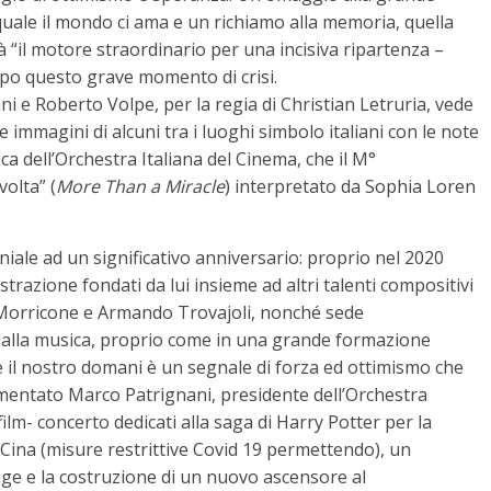
 quale il mondo ci ama e un richiamo alla memoria, quella
rà “il motore straordinario per una incisiva ripartenza –
dopo questo grave momento di crisi.
i e Roberto Volpe, per la regia di Christian Letruria, vede
immagini di alcuni tra i luoghi simbolo italiani con le note
a dell’Orchestra Italiana del Cinema, che il M°
volta” (
More Than a Miracle
) interpretato da Sophia Loren
ale ad un significativo anniversario: proprio nel 2020
gistrazione fondati da lui insieme ad altri talenti compositivi
 Morricone e Armando Trovajoli, nonché sede
 dalla musica, proprio come in una grande formazione
re il nostro domani è un segnale di forza ed ottimismo che
entato Marco Patrignani, presidente dell’Orchestra
ilm- concerto dedicati alla saga di Harry Potter per la
n Cina (misure restrittive Covid 19 permettendo), un
age e la costruzione di un nuovo ascensore al