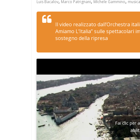
,
,
,
Luis Bacalov
Marco Patrignani
MIchele Gammino
music
Il video realizzato dall’Orchestra it
Amiamo L’Italia” sulle spettacolari 
sostegno della ripresa
Fai clic per
abil