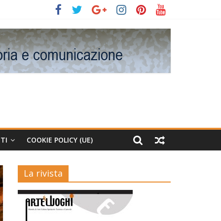
TI
COOKIE POLICY (UE)
La rivista