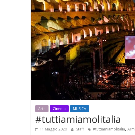
Arte
Cinema
MUSICA
#tuttiamiamolitalia
,
11 Maggio 2020
Staff
#tuttiamiamolitalia
Arm