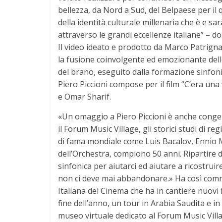
bellezza, da Nord a Sud, del Belpaese per il
della identità culturale millenaria che è e sa
attraverso le grandi eccellenze italiane” – 
Il video ideato e prodotto da Marco Patrignan
la fusione coinvolgente ed emozionante delle 
del brano, eseguito dalla formazione sinfonic
Piero Piccioni compose per il film “C’era una 
e Omar Sharif.
«Un omaggio a Piero Piccioni è anche congeni
il Forum Music Village, gli storici studi di re
di fama mondiale come Luis Bacalov, Ennio
dell’Orchestra, compiono 50 anni. Ripartire
sinfonica per aiutarci ed aiutare a ricostrui
non ci deve mai abbandonare.» Ha così comm
Italiana del Cinema che ha in cantiere nuovi f
fine dell’anno, un tour in Arabia Saudita e i
museo virtuale dedicato al Forum Music Vill