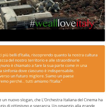
più belli d’Italia, riscoprendo quanto la nostra cultura
ezza del nostro territorio e alle straordinarie
gnuno è chiamato a fare la sua parte come in una
 sinfonia dove ciascuno è indispensabile.
verso un futuro migliore. Siamo un paese
aremo perché… tutti amiamo l’Italia.”
 un nuovo slogan, che L’Orchestra Italiana del Cinema ha
ggio di ottimismo e speranza. Un omaggio alla grande