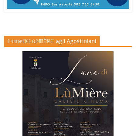
𝕃𝕦𝕟𝕖𝔻ì𝕃ù𝕄𝕀Èℝ𝔼 agli Agostiniani