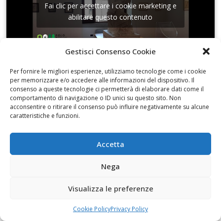
Fai clic per accettare i cookie marketing e
abilitare questo contenuto
Gestisci Consenso Cookie
Per fornire le migliori esperienze, utilizziamo tecnologie come i cookie
per memorizzare e/o accedere alle informazioni del dispositivo. Il
Conversando in Sala Dante con Assuntina
consenso a queste tecnologie ci permetterà di elaborare dati come il
Marzotta
comportamento di navigazione o ID unici su questo sito. Non
acconsentire o ritirare il consenso può influire negativamente su alcune
caratteristiche e funzioni.
Accetta
Fai clic per accettare i cookie marketing e
Nega
abilitare questo contenuto
Visualizza le preferenze
Cookie Policy
Privacy Policy