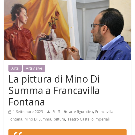
Mensile
di
arte,
cultura,
turismo
e
curiosità
Arte
Arti visive
La pittura di Mino Di
Summa a Francavilla
Fontana
,
1 Settembre 2023
Staff
arte figurativa
Francavilla
,
,
,
Fontana
Mino Di Summa
pittura
Teatro Castello Imperiali