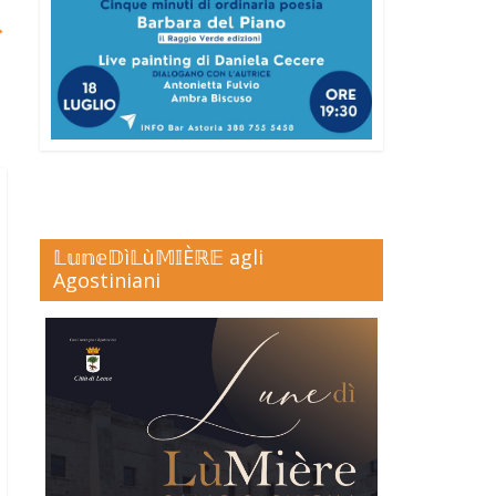
→
𝕃𝕦𝕟𝕖𝔻ì𝕃ù𝕄𝕀Èℝ𝔼 agli
Agostiniani