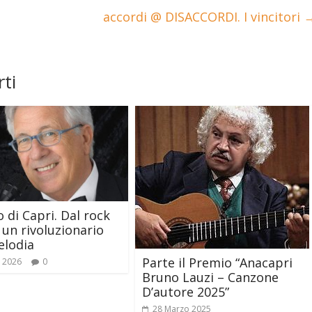
accordi @ DISACCORDI. I vincitori
ti
 di Capri. Dal rock
t un rivoluzionario
elodia
Parte il Premio “Anacapri
o 2026
0
Bruno Lauzi – Canzone
D’autore 2025”
28 Marzo 2025