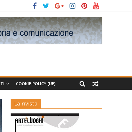
TI
COOKIE POLICY (UE)
La rivista