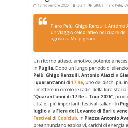
,
,
13 Novembre 2025
Staff
Liftiba
Piero Pelù
Qu
Piero Pelù, Ghigo Renzulli, Antonio 
un viaggio celebrativo nel cuore del ro
agosto a Melpignano
Un ritorno atteso, emotivo, potente e necess
in
Puglia
. Dopo un lungo periodo di silenzio
Pelù
,
Ghigo Renzulli
,
Antonio Aiazzi
e
Gia
i
quarant’anni
di
17 Re
, uno dei dischi più i
rimettere in circolo le radici della loro stor
“
Quarant’anni di 17 Re – Tour 2026
”, prod
città e i più importanti festival italiani. In
Pug
luglio
alla
Fiera del Levante di Bari
e
vene
Festival
di
Coolclub
, in
Piazza Antonio Av
preannunciano esplosivi, carichi di energia e