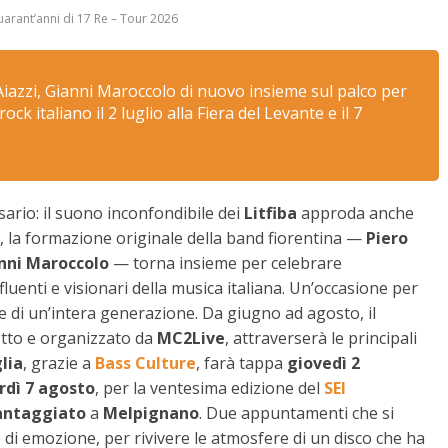
arant’anni di 17 Re – Tour 2026
Aiazzi, Gianni Maroccolo di nuovo insieme sul palco per
ck italiano il 2 luglio alla Fiera del Levante e il 7
ario: il suono inconfondibile dei
Litfiba
approda anche
, la formazione originale della band fiorentina —
Piero
nni Maroccolo
— torna insieme per celebrare
nfluenti e visionari della musica italiana. Un’occasione per
ia e di un’intera generazione. Da giugno ad agosto, il
otto e organizzato da
MC2Live
, attraverserà le principali
lia
, grazie a
Bass Culture
, farà tappa
giovedì 2
rdì 7 agosto
, per la ventesima edizione del
SEI
antaggiato
a
Melpignano
. Due appuntamenti che si
 di emozione, per rivivere le atmosfere di un disco che ha