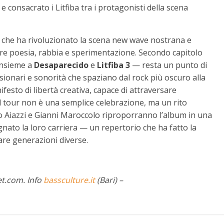
e consacrato i Litfiba tra i protagonisti della scena
m che ha rivoluzionato la scena new wave nostrana e
ndere poesia, rabbia e sperimentazione. Secondo capitolo
nsieme a
Desaparecido
e
Litfiba 3
— resta un punto di
visionari e sonorità che spaziano dal rock più oscuro alla
festo di libertà creativa, capace di attraversare
Il tour non è una semplice celebrazione, ma un rito
nio Aiazzi e Gianni Maroccolo riproporranno l’album in una
gnato la loro carriera — un repertorio che ha fatto la
are generazioni diverse.
ket.com. Info
bassculture.it
(Bari) –