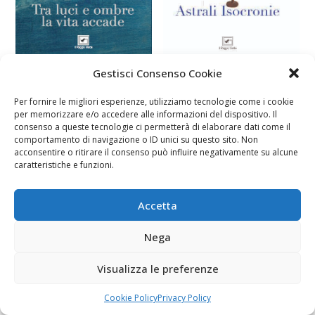
Gestisci Consenso Cookie
Conversando in sala Dante
Per fornire le migliori esperienze, utilizziamo tecnologie come i cookie
per memorizzare e/o accedere alle informazioni del dispositivo. Il
consenso a queste tecnologie ci permetterà di elaborare dati come il
comportamento di navigazione o ID unici su questo sito. Non
acconsentire o ritirare il consenso può influire negativamente su alcune
caratteristiche e funzioni.
Fai clic per accettare i cookie marketing e
Accetta
abilitare questo contenuto
Nega
Visualizza le preferenze
Cookie Policy
Privacy Policy
Con Monica Albano di Libermedia