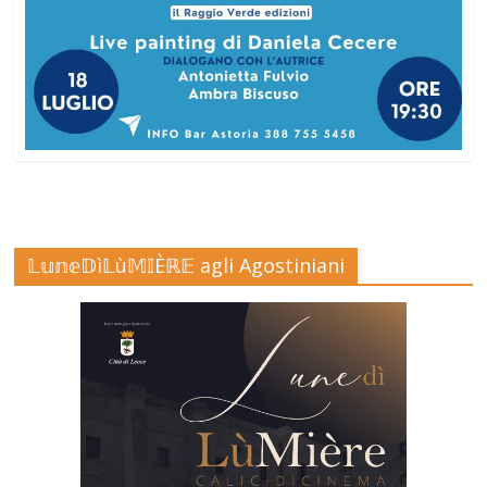
𝕃𝕦𝕟𝕖𝔻ì𝕃ù𝕄𝕀Èℝ𝔼 agli Agostiniani