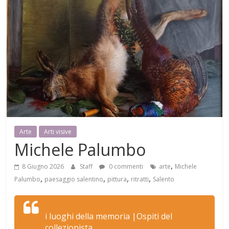
Mensile
di
arte,
cultura,
turismo
e
curiosità
Arte
Arti visive
Michele Palumbo
,
8 Giugno 2026
Staff
0 commenti
arte
Michele
,
,
,
,
Palumbo
paesaggio salentino
pittura
ritratti
Salento
i luoghi della memoria |Ospiti del
collezionista