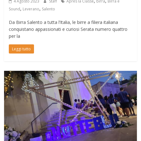
,
,
4 Agosto 2023
Staff
Après la Classe
birra
Birra e
,
,
Sound
Leverano
Salento
Da Birra Salento a tutta l’Italia, le birre a filiera italiana
conquistano appassionati e curiosi Serata numero quattro
per la
Leggi tutto