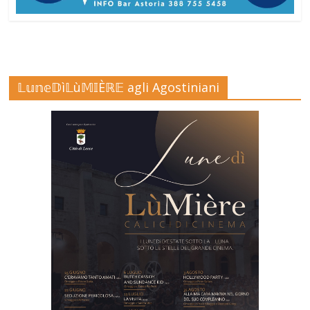
𝕃𝕦𝕟𝕖𝔻ì𝕃ù𝕄𝕀Èℝ𝔼 agli Agostiniani