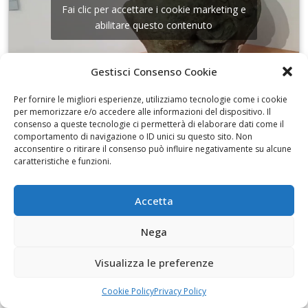
Fai clic per accettare i cookie marketing e
abilitare questo contenuto
Gestisci Consenso Cookie
Per fornire le migliori esperienze, utilizziamo tecnologie come i cookie
per memorizzare e/o accedere alle informazioni del dispositivo. Il
I disegni di Martinez
consenso a queste tecnologie ci permetterà di elaborare dati come il
comportamento di navigazione o ID unici su questo sito. Non
acconsentire o ritirare il consenso può influire negativamente su alcune
caratteristiche e funzioni.
Accetta
Fai clic per accettare i cookie marketing e
abilitare questo contenuto
Nega
Visualizza le preferenze
Cookie Policy
Privacy Policy