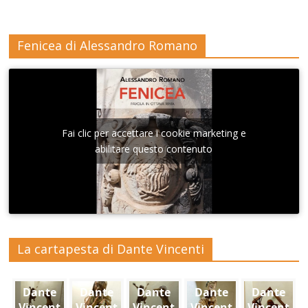
Fenicea di Alessandro Romano
Fai clic per accettare i cookie marketing e
abilitare questo contenuto
La cartapesta di Dante Vincenti
Dante
Dante
Dante
Dante
Dante
Vincent
Vincent
Vincent
Vincent
Vincent