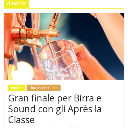
dinotte
Mensile
di
arte,
cultura,
turismo
e
curiosità
dinotte
I luoghi del Gusto
Gran finale per Birra e
Sound con gli Après la
Classe