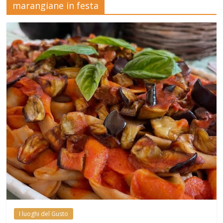
marangiane in festa
Mensile
di
arte,
cultura,
turismo
e
curiosità
I luoghi del Gusto