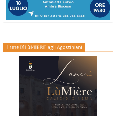
𝕃𝕦𝕟𝕖𝔻ì𝕃ù𝕄𝕀Èℝ𝔼 agli Agostiniani