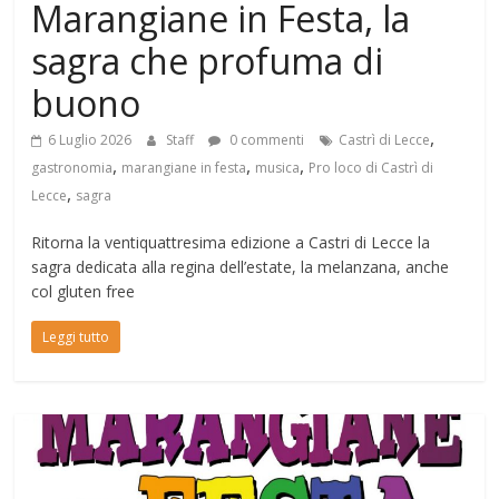
Marangiane in Festa, la
sagra che profuma di
buono
,
6 Luglio 2026
Staff
0 commenti
Castrì di Lecce
,
,
,
gastronomia
marangiane in festa
musica
Pro loco di Castrì di
,
Lecce
sagra
Ritorna la ventiquattresima edizione a Castri di Lecce la
sagra dedicata alla regina dell’estate, la melanzana, anche
col gluten free
Leggi tutto