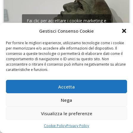
Fai clic per accettare i cookie marketing e
abilitare questo contenuto
Gestisci Consenso Cookie
Per fornire le migliori esperienze, utilizziamo tecnologie come i cookie
per memorizzare e/o accedere alle informazioni del dispositivo. Il
consenso a queste tecnologie ci permetterà di elaborare dati come il
comportamento di navigazione o ID unici su questo sito. Non
acconsentire o ritirare il consenso può influire negativamente su alcune
I disegni di Martinez
caratteristiche e funzioni.
Accetta
Nega
Fai clic per accettare i cookie marketing e
Visualizza le preferenze
abilitare questo contenuto
Cookie Policy
Privacy Policy