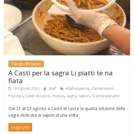
I luoghi del Gusto
A Castì per la sagra Li piatti te na
fiata
,
18 Agosto 2023
Staff
Altafrequenza
Cantierisuoni
,
,
,
,
,
Popolari
Castrì di Lecce
musica
sagra
sapori
Scazzacatarante
Dal 21 al 23 agosto a Castrì di Lecce la quarta edizione della
sagra dedicata ai sapori di una volta
Leggi tutto