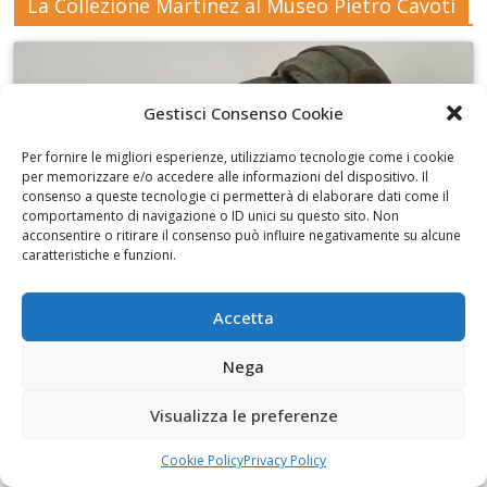
La Collezione Martinez al Museo Pietro Cavoti
Gestisci Consenso Cookie
Fai clic per accettare i cookie marketing e
Per fornire le migliori esperienze, utilizziamo tecnologie come i cookie
abilitare questo contenuto
per memorizzare e/o accedere alle informazioni del dispositivo. Il
consenso a queste tecnologie ci permetterà di elaborare dati come il
comportamento di navigazione o ID unici su questo sito. Non
acconsentire o ritirare il consenso può influire negativamente su alcune
caratteristiche e funzioni.
Accetta
I disegni di Martinez
Nega
Visualizza le preferenze
Cookie Policy
Privacy Policy
Fai clic per accettare i cookie marketing e