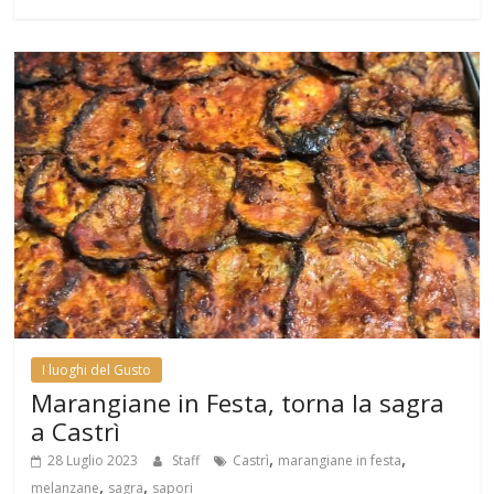
I luoghi del Gusto
Marangiane in Festa, torna la sagra
a Castrì
,
,
28 Luglio 2023
Staff
Castrì
marangiane in festa
,
,
melanzane
sagra
sapori