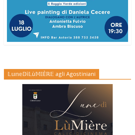
𝕃𝕦𝕟𝕖𝔻ì𝕃ù𝕄𝕀Èℝ𝔼 agli Agostiniani