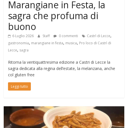
Marangiane in Festa, la
sagra che profuma di
buono
,
6 Luglio 2026
Staff
0 commenti
Castrì di Lecce
,
,
,
gastronomia
marangiane in festa
musica
Pro loco di Castrì di
,
Lecce
sagra
Ritorna la ventiquattresima edizione a Castri di Lecce la
sagra dedicata alla regina dell’estate, la melanzana, anche
col gluten free
Leggi tutto