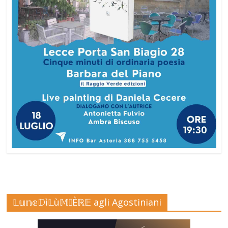
𝕃𝕦𝕟𝕖𝔻ì𝕃ù𝕄𝕀Èℝ𝔼 agli Agostiniani