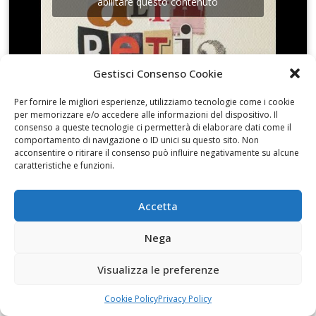
abilitare questo contenuto
Gestisci Consenso Cookie
L’altra scultura di Sava
Per fornire le migliori esperienze, utilizziamo tecnologie come i cookie
per memorizzare e/o accedere alle informazioni del dispositivo. Il
consenso a queste tecnologie ci permetterà di elaborare dati come il
comportamento di navigazione o ID unici su questo sito. Non
acconsentire o ritirare il consenso può influire negativamente su alcune
caratteristiche e funzioni.
Fai clic per accettare i cookie marketing e
Accetta
abilitare questo contenuto
Nega
Visualizza le preferenze
Cookie Policy
Privacy Policy
Arte e Luoghi in un clic. Sguardi