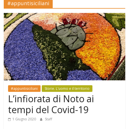
#appuntisiciliani
Mensile
di
arte,
cultura,
turismo
e
curiosità
#appuntisiciliani
Storie. L'uomo e il territorio
L’infiorata di Noto ai
tempi del Covid-19
1 Giugno 2020
Staff