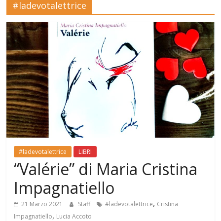
#ladevotalettrice
Mensile
di
arte,
cultura,
turismo
e
curiosità
#ladevotalettrice
LIBRI
“Valérie” di Maria Cristina
Impagnatiello
,
21 Marzo 2021
Staff
#ladevotalettrice
Cristina
,
Impagnatiello
Lucia Accoto