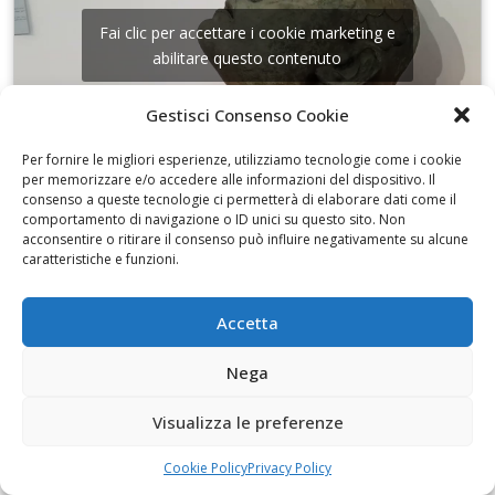
Fai clic per accettare i cookie marketing e
abilitare questo contenuto
Gestisci Consenso Cookie
Per fornire le migliori esperienze, utilizziamo tecnologie come i cookie
per memorizzare e/o accedere alle informazioni del dispositivo. Il
consenso a queste tecnologie ci permetterà di elaborare dati come il
I disegni di Martinez
comportamento di navigazione o ID unici su questo sito. Non
acconsentire o ritirare il consenso può influire negativamente su alcune
caratteristiche e funzioni.
Accetta
Fai clic per accettare i cookie marketing e
Nega
abilitare questo contenuto
Visualizza le preferenze
Cookie Policy
Privacy Policy