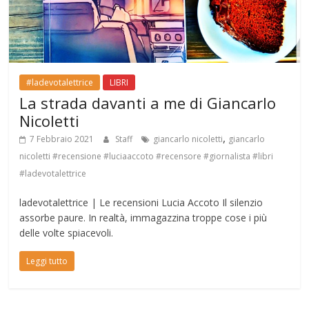
#ladevotalettrice
LIBRI
La strada davanti a me di Giancarlo
Nicoletti
,
7 Febbraio 2021
Staff
giancarlo nicoletti
giancarlo
nicoletti #recensione #luciaaccoto #recensore #giornalista #libri
#ladevotalettrice
ladevotalettrice | Le recensioni Lucia Accoto Il silenzio
assorbe paure. In realtà, immagazzina troppe cose i più
delle volte spiacevoli.
Leggi tutto