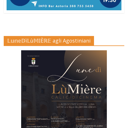
𝕃𝕦𝕟𝕖𝔻ì𝕃ù𝕄𝕀Èℝ𝔼 agli Agostiniani