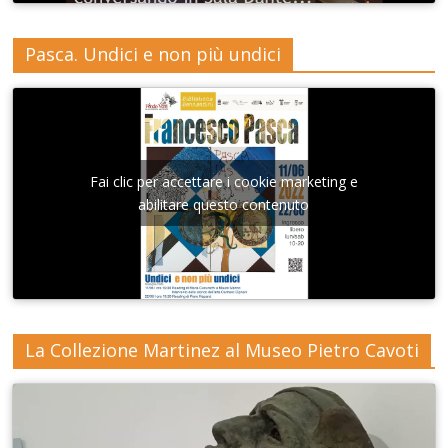
Pasca. Undici e non più undici
Fai clic per accettare i cookie marketing e
abilitare questo contenuto
La Collezione Martinez al Museo Pietro Cavoti