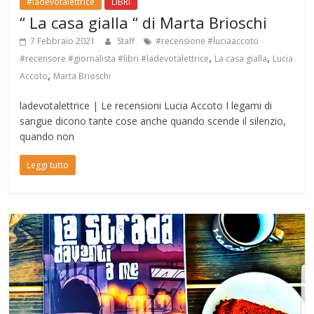
#ladevotalettrice
LIBRI
“ La casa gialla “ di Marta Brioschi
7 Febbraio 2021
Staff
#recensione #luciaaccoto
,
,
#recensore #giornalista #libri #ladevotalettrice
La casa gialla
Lucia
,
Accoto
Marta Brioschi
ladevotalettrice | Le recensioni Lucia Accoto I legami di
sangue dicono tante cose anche quando scende il silenzio,
quando non
Leggi tutto