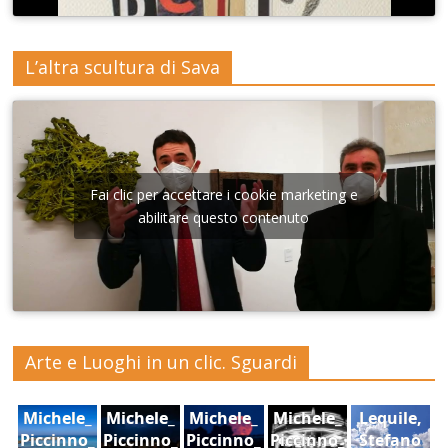
L’altra scultura di Sava
Fai clic per accettare i cookie marketing e
abilitare questo contenuto
Arte e Luoghi in un clic. Sguardi
Michele_
Michele_
Michele_
Michele_
Lequile,
Piccinno_
Piccinno_
Piccinno_
Piccinno_
Stefano