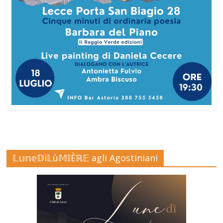
𝕃𝕦𝕟𝕖𝔻ì𝕃ù𝕄𝕀Èℝ𝔼 agli Agostiniani