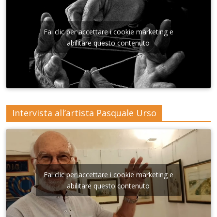
Conser
Lecce
Lecce
Lecce
Lecceb
Lecce
vatorio
Sant'A
nna di
Fai clic per accettare i cookie marketing e
Lecce
abilitare questo contenuto
Intervista all’artista Pasquale Urso
Fai clic per accettare i cookie marketing e
abilitare questo contenuto