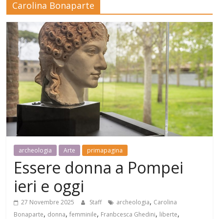
Carolina Bonaparte
Mensile
di
arte,
cultura,
turismo
e
curiosità
archeologia
Arte
primapagina
Essere donna a Pompei
ieri e oggi
,
27 Novembre 2025
Staff
archeologia
Carolina
,
,
,
,
,
Bonaparte
donna
femminile
Franbcesca Ghedini
liberte