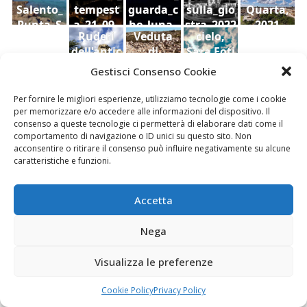
Salento_
tempest
guarda_c
sulla_gio
Quarta,
Punta_S
a_21_09_
he_luna_
stra_2022
2021
Ruderi
Veduta
cielo,
uina
2022
2022
dell'antic
di
Sara Foti
o
Modica
Sciavalie
Gestisci Consenso Cookie
castello
dal
re
di Aidone
Castello
Per fornire le migliori esperienze, utilizziamo tecnologie come i cookie
(Enna),
della
per memorizzare e/o accedere alle informazioni del dispositivo. Il
Le Stanze di Arte e Luoghi | Albergo diffuso
consenso a queste tecnologie ci permetterà di elaborare dati come il
Dario
contea ,
della Cultura
comportamento di navigazione o ID unici su questo sito. Non
Bottaro
Giacomo
acconsentire o ritirare il consenso può influire negativamente su alcune
Vespo
caratteristiche e funzioni.
Accetta
Fai clic per accettare i cookie marketing e
Nega
abilitare questo contenuto
Visualizza le preferenze
Cookie Policy
Privacy Policy