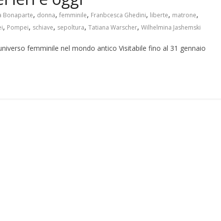
,
,
,
,
,
,
a Bonaparte
donna
femminile
Franbcesca Ghedini
liberte
matrone
,
,
,
,
,
i
Pompei
schiave
sepoltura
Tatiana Warscher
Wilhelmina Jashemski
’universo femminile nel mondo antico Visitabile fino al 31 gennaio