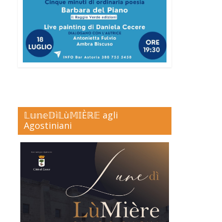
𝕃𝕦𝕟𝕖𝔻ì𝕃ù𝕄𝕀Èℝ𝔼 agli
Agostiniani