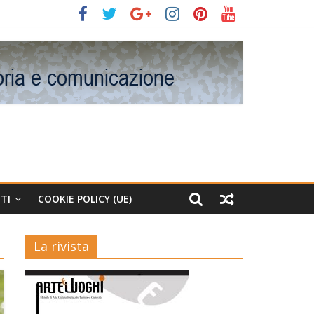
TI
COOKIE POLICY (UE)
La rivista