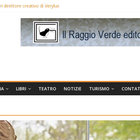
eo Avis
 direttore creativo di Verylux
lake Edwards in proiezione per i LunedìLùmière
gia la regista Liliana Cavani e Tomas Milian
MA
LIBRI
TEATRO
NOTIZIE
TURISMO
CONTAT