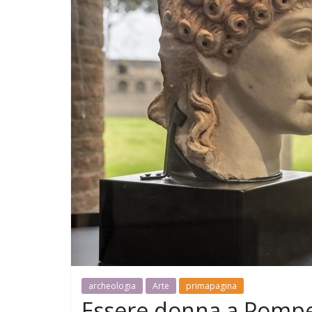
archeologia
Arte
primapagina
Essere donna a Pompei