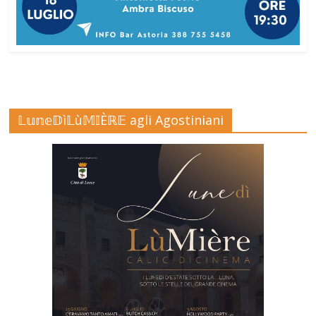
𝕃𝕦𝕟𝕖𝔻ì𝕃ù𝕄𝕀Èℝ𝔼 agli Agostiniani