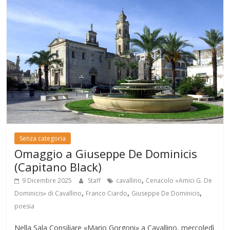
Senza categoria
Omaggio a Giuseppe De Dominicis
(Capitano Black)
,
9 Dicembre 2025
Staff
cavallino
Cenacolo «Amici G. De
,
,
,
Dominicis» di Cavallino
Franco Ciardo
Giuseppe De Dominicis
poesia
Nella Sala Consiliare «Mario Gorgoni» a Cavallino, mercoledì