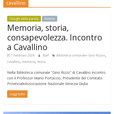
cavallino
Mensile
di
arte,
I luoghi della parola
Notizie
cultura,
Memoria, storia,
turismo
consapevolezza. Incontro
e
curiosità
a Cavallino
,
7 Febbraio 2026
Staff
Biblioteca comunale» Gino Rizzo»
,
,
cavallino
memoria
storia
Nella Biblioteca comunale “Gino Rizzo” di Cavallino incontro
con il Professor Mario Portaccio, Presidente del Comitato
ProvincialeAssociazione Nazionale Venezia Giulia
Leggi tutto