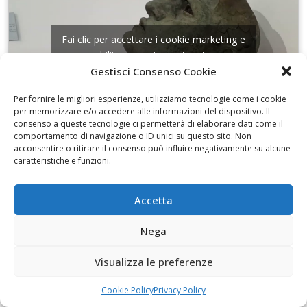
Fai clic per accettare i cookie marketing e
abilitare questo contenuto
Gestisci Consenso Cookie
Per fornire le migliori esperienze, utilizziamo tecnologie come i cookie
per memorizzare e/o accedere alle informazioni del dispositivo. Il
consenso a queste tecnologie ci permetterà di elaborare dati come il
comportamento di navigazione o ID unici su questo sito. Non
acconsentire o ritirare il consenso può influire negativamente su alcune
I disegni di Martinez
caratteristiche e funzioni.
Accetta
Nega
Fai clic per accettare i cookie marketing e
abilitare questo contenuto
Visualizza le preferenze
Cookie Policy
Privacy Policy