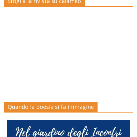
Sfoglia la rivista su calameo
Quando la poesia si fa immagine