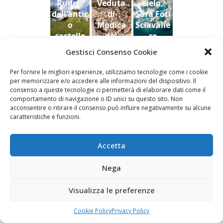
Ruderi
Veduta
cielo,
uina
2022
2022
dell'antic
di
Sara Foti
o
Modica
Sciavalie
castello
dal
re
di Aidone
Castello
Gestisci Consenso Cookie
(Enna),
della
Le Stanze di Arte e Luoghi | Albergo diffuso
Dario
contea ,
Per fornire le migliori esperienze, utilizziamo tecnologie come i cookie
della Cultura
Bottaro
Giacomo
per memorizzare e/o accedere alle informazioni del dispositivo. Il
Vespo
consenso a queste tecnologie ci permetterà di elaborare dati come il
comportamento di navigazione o ID unici su questo sito. Non
acconsentire o ritirare il consenso può influire negativamente su alcune
caratteristiche e funzioni.
Fai clic per accettare i cookie marketing e
Accetta
abilitare questo contenuto
Nega
Visualizza le preferenze
Cookie Policy
Privacy Policy
Newsletter