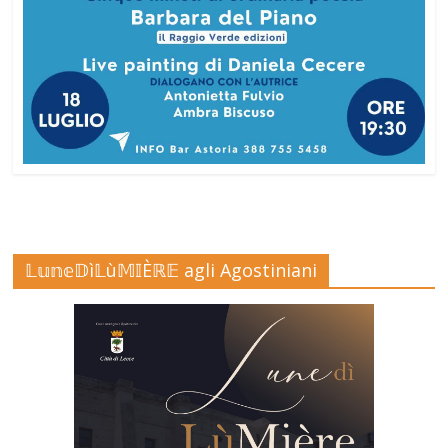
𝕃𝕦𝕟𝕖𝔻ì𝕃ù𝕄𝕀Èℝ𝔼 agli Agostiniani