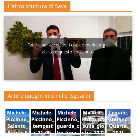
L’altra scultura di Sava
Fai clic per accettare i cookie marketing e
abilitare questo contenuto
Arte e Luoghi in un clic. Sguardi
Michele_
Michele_
Michele_
Michele_
Lequile,
Piccinno_
Piccinno_
Piccinno_
Piccinno_
Stefano
Salento_
tempest
guarda_c
sulla_gio
Quarta,
Punta_S
a_21_09_
he_luna_
stra_2022
2021