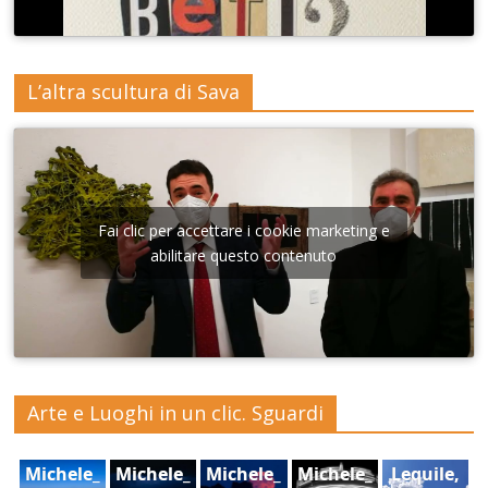
L’altra scultura di Sava
Fai clic per accettare i cookie marketing e
abilitare questo contenuto
Arte e Luoghi in un clic. Sguardi
Michele_
Michele_
Michele_
Michele_
Lequile,