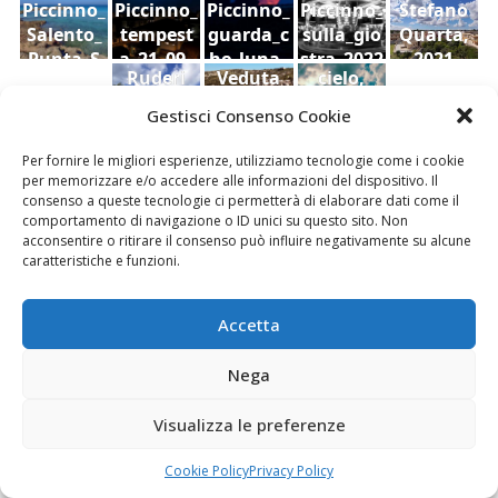
Piccinno_
Piccinno_
Piccinno_
Piccinno_
Stefano
Salento_
tempest
guarda_c
sulla_gio
Quarta,
Punta_S
a_21_09_
he_luna_
stra_2022
2021
Ruderi
Veduta
cielo,
uina
2022
2022
dell'antic
di
Sara Foti
Gestisci Consenso Cookie
o
Modica
Sciavalie
castello
dal
re
Per fornire le migliori esperienze, utilizziamo tecnologie come i cookie
di Aidone
Castello
per memorizzare e/o accedere alle informazioni del dispositivo. Il
(Enna),
della
consenso a queste tecnologie ci permetterà di elaborare dati come il
Le Stanze di Arte e Luoghi | Albergo diffuso
comportamento di navigazione o ID unici su questo sito. Non
Dario
contea ,
della Cultura
acconsentire o ritirare il consenso può influire negativamente su alcune
Bottaro
Giacomo
caratteristiche e funzioni.
Vespo
Accetta
Nega
Fai clic per accettare i cookie marketing e
abilitare questo contenuto
Visualizza le preferenze
Cookie Policy
Privacy Policy