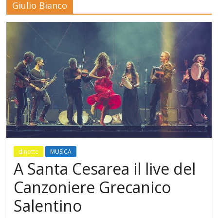
Giulio Bianco
Mensile
di
arte,
cultura,
turismo
e
curiosità
dinotte
MUSICA
A Santa Cesarea il live del
Canzoniere Grecanico
Salentino