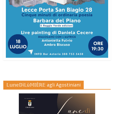
𝕃𝕦𝕟𝕖𝔻ì𝕃ù𝕄𝕀Èℝ𝔼 agli Agostiniani