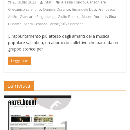
,
23 Luglio 2023
Staff
Alessia Tondo
Canzoniere
,
,
,
Grecanico salentino
Daniele Durante
Emanuele Licci
Francesco
,
,
,
,
Aiello
Giancarlo Paglialunga
Giulio Bianco
Mauro Durante
Rina
,
,
Durante
Santa Cesarea Terme
Siliva Perrone
È l’appuntamento più atteso dagli amanti della musica
popolare salentina, un abbraccio collettivo che parte da un
gruppo storico per
Leggi tutto
La rivista