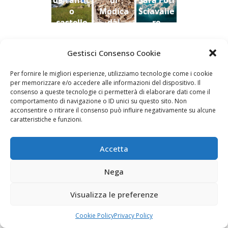
dell'antic
di
Sara Foti
o
Modica
Sciavalie
castello
dal
re
di Aidone
Castello
(Enna),
della
Le Stanze di Arte e Luoghi | Albergo diffuso
Gestisci Consenso Cookie
Dario
contea ,
della Cultura
Bottaro
Giacomo
Per fornire le migliori esperienze, utilizziamo tecnologie come i cookie
Vespo
per memorizzare e/o accedere alle informazioni del dispositivo. Il
consenso a queste tecnologie ci permetterà di elaborare dati come il
comportamento di navigazione o ID unici su questo sito. Non
acconsentire o ritirare il consenso può influire negativamente su alcune
caratteristiche e funzioni.
Fai clic per accettare i cookie marketing e
abilitare questo contenuto
Accetta
Nega
Visualizza le preferenze
Newsletter
Cookie Policy
Privacy Policy