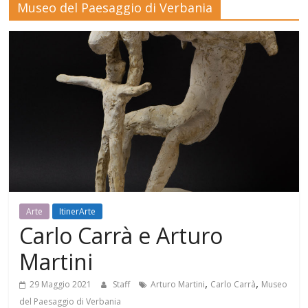
Museo del Paesaggio di Verbania
Mensile
di
arte,
cultura,
turismo
e
curiosità
Arte
ItinerArte
Carlo Carrà e Arturo
Martini
,
,
29 Maggio 2021
Staff
Arturo Martini
Carlo Carrà
Museo
del Paesaggio di Verbania