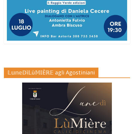
𝕃𝕦𝕟𝕖𝔻ì𝕃ù𝕄𝕀Èℝ𝔼 agli Agostiniani