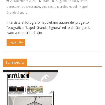
,
,
22 Novembre 2024
Staff
Augusto De Luca
Barra
,
,
,
,
,
Carosone
De Crescenzo
Lina Sastri
Murolo
Napoli
Napoli
Grande Signora.
Intervista al fotografo napoletano autore del progetto
fotografico “Napoli Grande Signora” edito da Gangemi.
Nato a Napoli il 1 luglio
Leggi tutto
La rivista