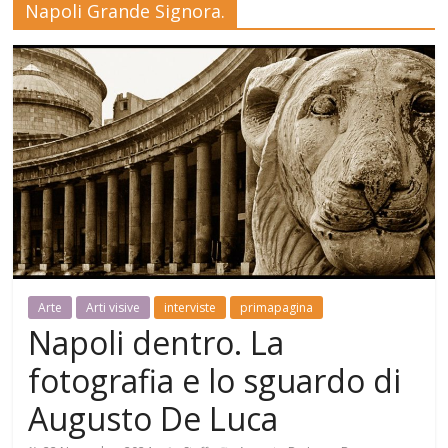
Napoli Grande Signora.
Mensile
di
arte,
cultura,
turismo
e
curiosità
Arte
Arti visive
interviste
primapagina
Napoli dentro. La
fotografia e lo sguardo di
Augusto De Luca