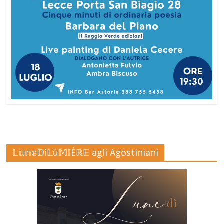
𝕃𝕦𝕟𝕖𝔻ì𝕃ù𝕄𝕀Èℝ𝔼 agli Agostiniani