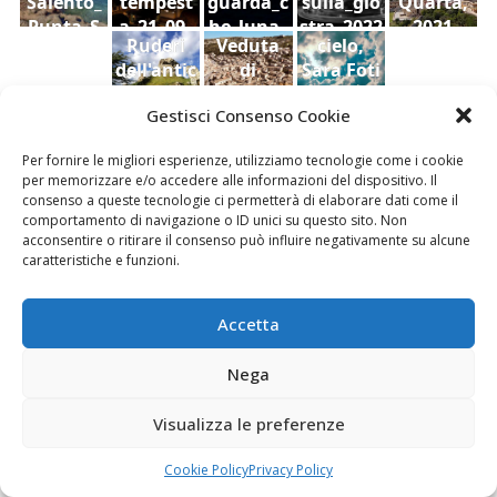
Salento_
tempest
guarda_c
sulla_gio
Quarta,
Punta_S
a_21_09_
he_luna_
stra_2022
2021
Ruderi
Veduta
cielo,
uina
2022
2022
dell'antic
di
Sara Foti
o
Modica
Sciavalie
Gestisci Consenso Cookie
castello
dal
re
di Aidone
Castello
Per fornire le migliori esperienze, utilizziamo tecnologie come i cookie
(Enna),
della
Le Stanze di Arte e Luoghi | Albergo diffuso
per memorizzare e/o accedere alle informazioni del dispositivo. Il
Dario
contea ,
della Cultura
consenso a queste tecnologie ci permetterà di elaborare dati come il
Bottaro
Giacomo
comportamento di navigazione o ID unici su questo sito. Non
Vespo
acconsentire o ritirare il consenso può influire negativamente su alcune
caratteristiche e funzioni.
Accetta
Fai clic per accettare i cookie marketing e
abilitare questo contenuto
Nega
Visualizza le preferenze
Cookie Policy
Privacy Policy