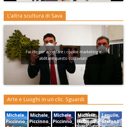
L’altra scultura di Sava
Fai clic per accettare i cookie marketing e
abilitare questo contenuto
Arte e Luoghi in un clic. Sguardi
Michele_
Michele_
Michele_
Michele_
Lequile,
Piccinno_
Piccinno_
Piccinno_
Piccinno_
Stefano