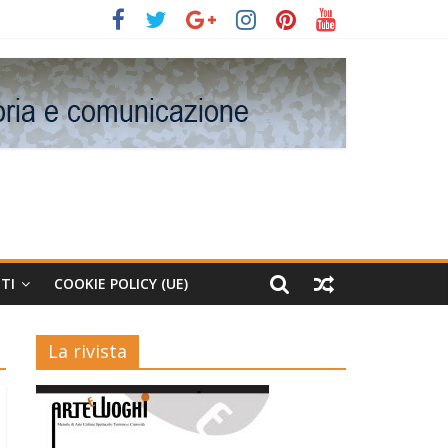
TI
COOKIE POLICY (UE)
La rivista