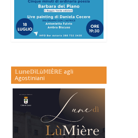
𝕃𝕦𝕟𝕖𝔻ì𝕃ù𝕄𝕀Èℝ𝔼 agli
Agostiniani