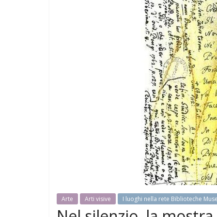
Arte
Arti visive
I luoghi nella rete Biblioteche Mus
Nel silenzio, la mostra