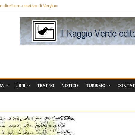
 direttore creativo di Verylux
lake Edwards in proiezione per i LunedìLùmière
gia la regista Liliana Cavani e Tomas Milian
eo Avis
MA
LIBRI
TEATRO
NOTIZIE
TURISMO
CONTAT