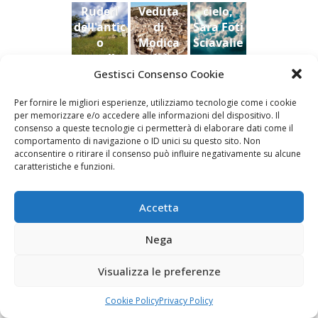
Ruderi
Veduta
cielo,
uina
2022
2022
dell'antic
di
Sara Foti
o
Modica
Sciavalie
castello
dal
re
di Aidone
Castello
Gestisci Consenso Cookie
(Enna),
della
Le Stanze di Arte e Luoghi | Albergo diffuso
Per fornire le migliori esperienze, utilizziamo tecnologie come i cookie
Dario
contea ,
della Cultura
per memorizzare e/o accedere alle informazioni del dispositivo. Il
Bottaro
Giacomo
consenso a queste tecnologie ci permetterà di elaborare dati come il
Vespo
comportamento di navigazione o ID unici su questo sito. Non
acconsentire o ritirare il consenso può influire negativamente su alcune
caratteristiche e funzioni.
Fai clic per accettare i cookie marketing e
Accetta
abilitare questo contenuto
Nega
Visualizza le preferenze
Cookie Policy
Privacy Policy