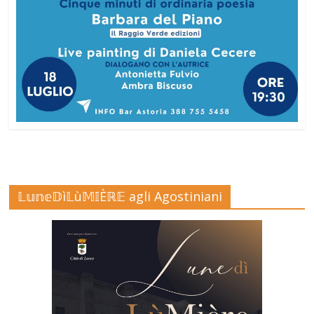
𝕃𝕦𝕟𝕖𝔻ì𝕃ù𝕄𝕀Èℝ𝔼 agli Agostiniani