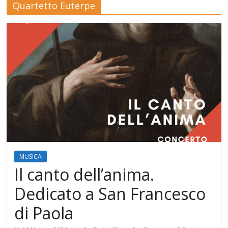
Quartetto Euterpe
Mensile
di
arte,
cultura,
turismo
e
curiosità
MUSICA
Il canto dell’anima.
Dedicato a San Francesco
di Paola