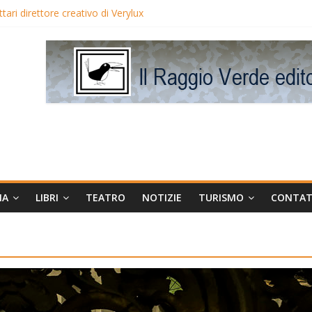
ari direttore creativo di Verylux
i Blake Edwards in proiezione per i LunedìLùmière
maggia la regista Liliana Cavani e Tomas Milian
orneo Avis
MA
LIBRI
TEATRO
NOTIZIE
TURISMO
CONTAT