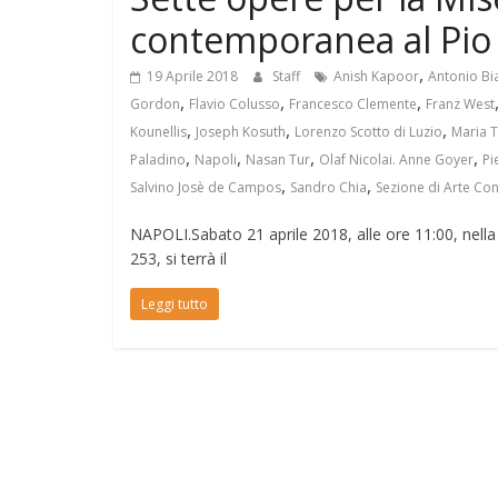
contemporanea al Pio
,
19 Aprile 2018
Staff
Anish Kapoor
Antonio Bi
,
,
,
Gordon
Flavio Colusso
Francesco Clemente
Franz West
,
,
,
Kounellis
Joseph Kosuth
Lorenzo Scotto di Luzio
Maria T
,
,
,
,
Paladino
Napoli
Nasan Tur
Olaf Nicolai. Anne Goyer
Pi
,
,
Salvino Josè de Campos
Sandro Chia
Sezione di Arte C
NAPOLI.Sabato 21 aprile 2018, alle ore 11:00, nella 
253, si terrà il
Leggi tutto