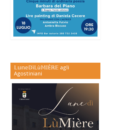
𝕃𝕦𝕟𝕖𝔻ì𝕃ù𝕄𝕀Èℝ𝔼 agli
Agostiniani