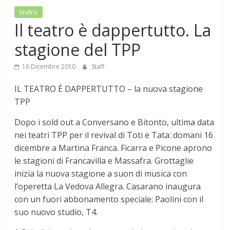
Mensile
teatro
di
Il teatro è dappertutto. La
arte,
stagione del TPP
cultura,
turismo
16 Dicembre 2010
Staff
e
curiosità
IL TEATRO È DAPPERTUTTO – la nuova stagione
TPP
Dopo i sold out a Conversano e Bitonto, ultima data
nei teatri TPP per il revival di Toti e Tata: domani 16
dicembre a Martina Franca. Ficarra e Picone aprono
le stagioni di Francavilla e Massafra. Grottaglie
inizia la nuova stagione a suon di musica con
l’operetta La Vedova Allegra. Casarano inaugura
con un fuori abbonamento speciale: Paolini con il
suo nuovo studio, T4.