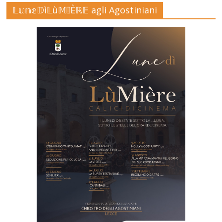
𝕃𝕦𝕟𝕖𝔻ì𝕃ù𝕄𝕀Èℝ𝔼 agli Agostiniani