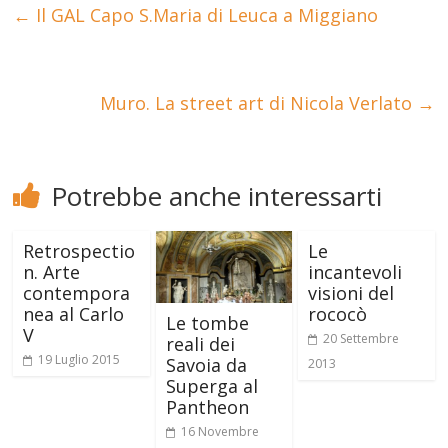
←
Il GAL Capo S.Maria di Leuca a Miggiano
Muro. La street art di Nicola Verlato
→
Potrebbe anche interessarti
Retrospectio
Le
n. Arte
incantevoli
contempora
visioni del
nea al Carlo
rococò
Le tombe
V
20 Settembre
reali dei
19 Luglio 2015
Savoia da
2013
Superga al
Pantheon
16 Novembre