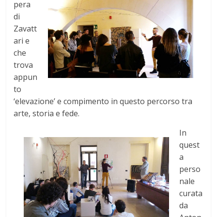
pera
di
Zavatt
ari e
che
trova
appun
to
‘elevazione’ e compimento in questo percorso tra
arte, storia e fede.
In
quest
a
perso
nale
curata
da