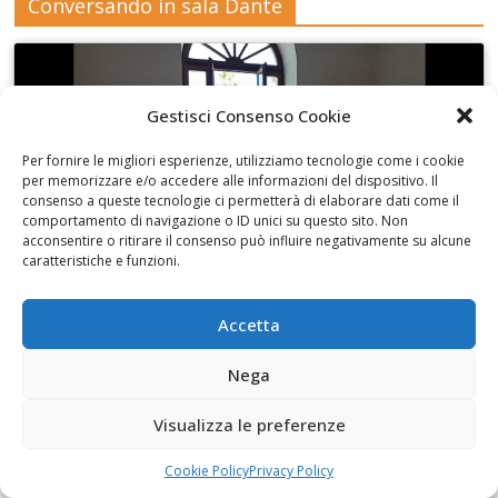
Conversando in sala Dante
Gestisci Consenso Cookie
Fai clic per accettare i cookie marketing e
Per fornire le migliori esperienze, utilizziamo tecnologie come i cookie
abilitare questo contenuto
per memorizzare e/o accedere alle informazioni del dispositivo. Il
consenso a queste tecnologie ci permetterà di elaborare dati come il
comportamento di navigazione o ID unici su questo sito. Non
acconsentire o ritirare il consenso può influire negativamente su alcune
caratteristiche e funzioni.
Accetta
Con Monica Albano di Libermedia
Nega
Visualizza le preferenze
Cookie Policy
Privacy Policy
Fai clic per accettare i cookie marketing e