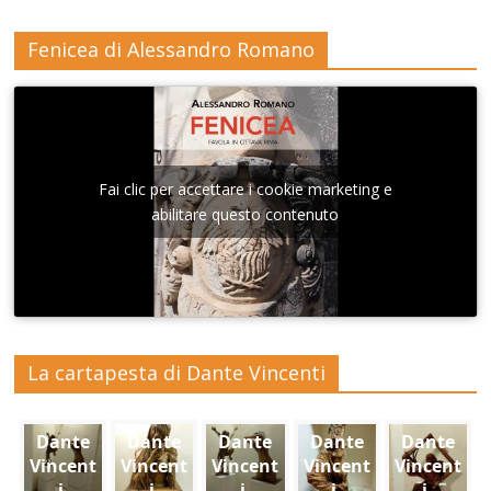
Fenicea di Alessandro Romano
Fai clic per accettare i cookie marketing e
abilitare questo contenuto
La cartapesta di Dante Vincenti
Dante
Dante
Dante
Dante
Dante
Vincent
Vincent
Vincent
Vincent
Vincent
i,
i,
i,
i,
i,