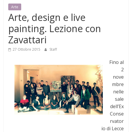
Mensile
Arte
di
Arte, design e live
arte,
painting. Lezione con
cultura,
turismo
Zavattari
e
curiosità
27 Ottobre 2015
Staff
Fino al
2
nove
mbre
nelle
sale
dell’Ex
Conse
rvator
io di Lecce