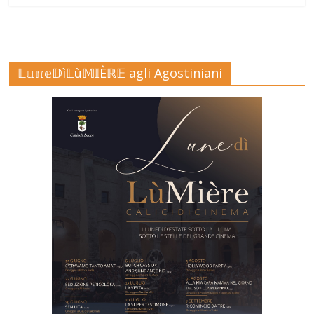
𝕃𝕦𝕟𝕖𝔻ì𝕃ù𝕄𝕀Èℝ𝔼 agli Agostiniani