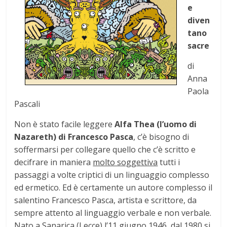
e
diven
tano
sacre
di
Anna
Paola
Pascali
Non è stato facile leggere
Alfa Thea (l’uomo di
Nazareth) di Francesco Pasca
, c’è bisogno di
soffermarsi per collegare quello che c’è scritto e
decifrare in maniera
molto soggettiva
tutti i
passaggi a volte criptici di un linguaggio complesso
ed ermetico. Ed è certamente un autore complesso il
salentino Francesco Pasca, artista e scrittore, da
sempre attento al linguaggio verbale e non verbale.
Nato a Sanarica (Lecce) l’11 giugno 1946, dal 1980 si