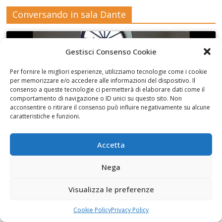
Conversando in sala Dante
Gestisci Consenso Cookie
Per fornire le migliori esperienze, utilizziamo tecnologie come i cookie
Fai clic per accettare i cookie marketing e
per memorizzare e/o accedere alle informazioni del dispositivo. Il
abilitare questo contenuto
consenso a queste tecnologie ci permetterà di elaborare dati come il
comportamento di navigazione o ID unici su questo sito. Non
acconsentire o ritirare il consenso può influire negativamente su alcune
caratteristiche e funzioni.
Accetta
Con Monica Albano di Libermedia
Nega
Visualizza le preferenze
Cookie Policy
Privacy Policy