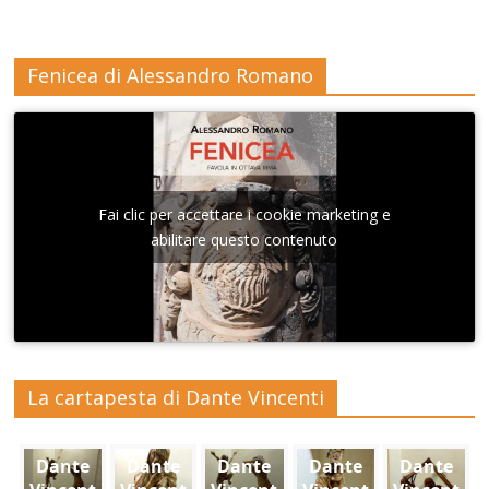
Fenicea di Alessandro Romano
Fai clic per accettare i cookie marketing e
abilitare questo contenuto
La cartapesta di Dante Vincenti
Dante
Dante
Dante
Dante
Dante