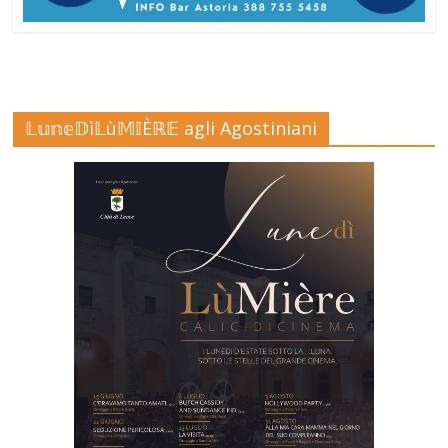
𝕃𝕦𝕟𝕖𝔻ì𝕃ù𝕄𝕀Èℝ𝔼 agli Agostiniani