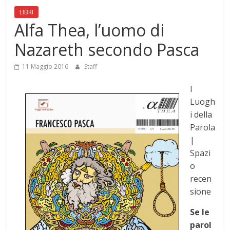
Mensile
LIBRI
di
Alfa Thea, l’uomo di
arte,
Nazareth secondo Pasca
cultura,
turismo
11 Maggio 2016
Staff
e
curiosità
I
Luogh
i della
Parola
|
Spazi
o
recen
sione
Se le
parol