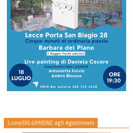
𝕃𝕦𝕟𝕖𝔻ì𝕃ù𝕄𝕀Èℝ𝔼 agli Agostiniani