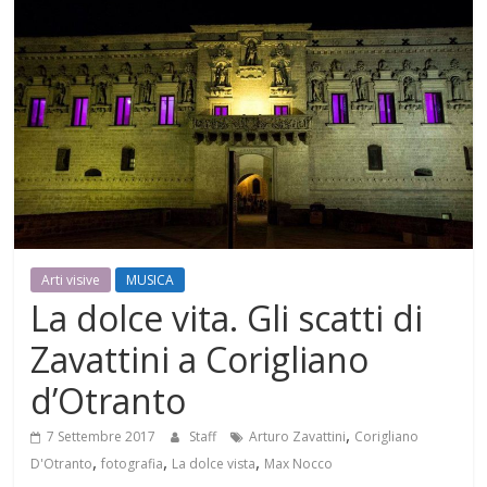
Mensile
di
arte,
cultura,
turismo
e
curiosità
Arti visive
MUSICA
La dolce vita. Gli scatti di
Zavattini a Corigliano
d’Otranto
,
7 Settembre 2017
Staff
Arturo Zavattini
Corigliano
,
,
,
D'Otranto
fotografia
La dolce vista
Max Nocco