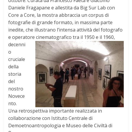
ottobre. Curata da Francesco Faeta e Giacomo
Daniele Fragapane e allestita da Big Sur Lab con
Core a Core, la mostra abbraccia un corpus di
fotografie di grande formato, in massima parte
inedite, che illustrano l’intensa attività del fotografo
e operatore cinematografico tra il
1950 e il 1960,
decenni
o
cruciale
della
storia
del
nostro
Novece
nto.
Una retrospettiva importante realizzata in
collaborazione con Istituto Centrale di
Demoetnoantropologia e Museo delle Civiltà di