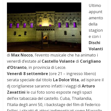
Ultimo
appunt
amento
della
stagion
e con i
Dischi
Volanti
di
Max Nocco
, l’evento musicale che ha animato i
venerdì d’estate al
Castello Volante
di
Corigliano
d’Otranto
, in provincia di Lecce.
Venerdì 8 settembre
(ore 21 – ingresso libero)
serata speciale dal titolo
La Dolce Vita
,
ad ispirare il
dj coriglianese saranno infatti i viaggi di
Arturo
Zavattini
le cui foto sono esposte negli spazi
dell’ex tabaccaia del castello. Cuba, Thailandia,
l’Italia degli anni 50, i backstage del film di Federico
Fellini, i ritratti di attori indimenticati come Marcello