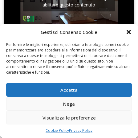
abilitare questo contenuto
Gestisci Consenso Cookie
Per fornire le migliori esperienze, utilizziamo tecnologie come i cookie
Con Monica Albano di Libermedia
per memorizzare e/o accedere alle informazioni del dispositivo. Il
consenso a queste tecnologie ci permetterà di elaborare dati come il
comportamento di navigazione o ID unici su questo sito. Non
acconsentire o ritirare il consenso può influire negativamente su alcune
caratteristiche e funzioni.
Fai clic per accettare i cookie marketing e
Accetta
abilitare questo contenuto
Nega
Visualizza le preferenze
Cookie Policy
Privacy Policy