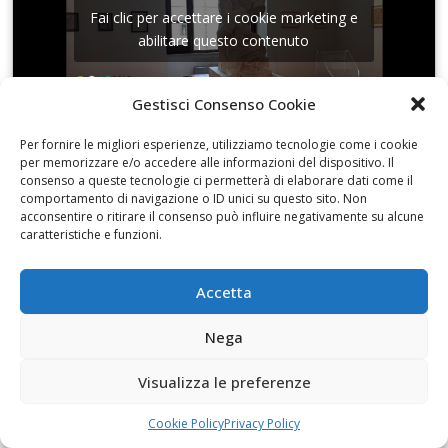
Fai clic per accettare i cookie marketing e
abilitare questo contenuto
Gestisci Consenso Cookie
Per fornire le migliori esperienze, utilizziamo tecnologie come i cookie
per memorizzare e/o accedere alle informazioni del dispositivo. Il
consenso a queste tecnologie ci permetterà di elaborare dati come il
Pasca. Undici e non più undici
comportamento di navigazione o ID unici su questo sito. Non
acconsentire o ritirare il consenso può influire negativamente su alcune
caratteristiche e funzioni.
Accetta
Fai clic per accettare i cookie marketing e
abilitare questo contenuto
Nega
Visualizza le preferenze
Cookie Policy
Privacy Policy