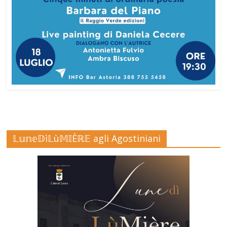
𝕃𝕦𝕟𝕖𝔻ì𝕃ù𝕄𝕀Èℝ𝔼 agli Agostiniani