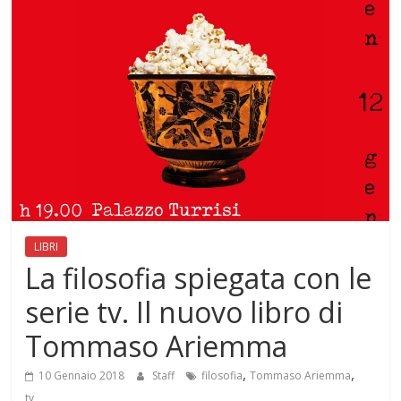
Mensile
di
arte,
cultura,
turismo
e
curiosità
LIBRI
La filosofia spiegata con le
serie tv. Il nuovo libro di
Tommaso Ariemma
,
,
10 Gennaio 2018
Staff
filosofia
Tommaso Ariemma
tv