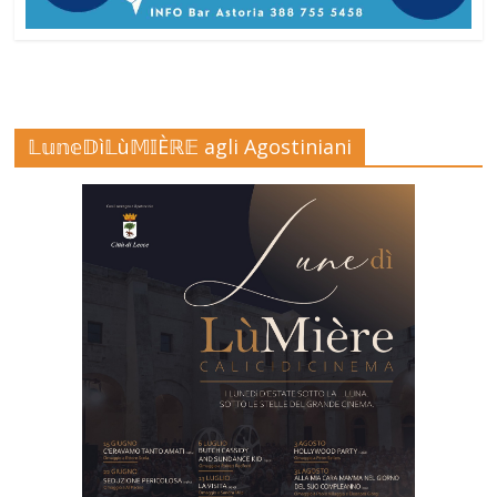
𝕃𝕦𝕟𝕖𝔻ì𝕃ù𝕄𝕀Èℝ𝔼 agli Agostiniani