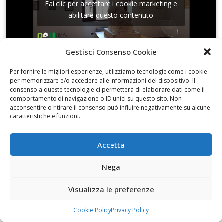
Fai clic per accettare i cookie marketing e
abilitare questo contenuto
Gestisci Consenso Cookie
Per fornire le migliori esperienze, utilizziamo tecnologie come i cookie
per memorizzare e/o accedere alle informazioni del dispositivo. Il
Conversando in Sala Dante con Assuntina
consenso a queste tecnologie ci permetterà di elaborare dati come il
Marzotta
comportamento di navigazione o ID unici su questo sito. Non
acconsentire o ritirare il consenso può influire negativamente su alcune
caratteristiche e funzioni.
Accetta
Fai clic per accettare i cookie marketing e
Nega
abilitare questo contenuto
Visualizza le preferenze
Cookie Policy
Privacy Policy