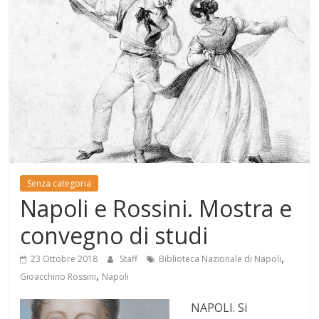
Mensile
di
arte,
cultura,
turismo
e
curiosità
Senza categoria
Napoli e Rossini. Mostra e
convegno di studi
,
23 Ottobre 2018
Staff
Biblioteca Nazionale di Napoli
,
Gioacchino Rossini
Napoli
NAPOLI. Si