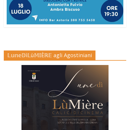
𝕃𝕦𝕟𝕖𝔻ì𝕃ù𝕄𝕀Èℝ𝔼 agli Agostiniani