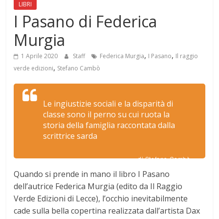
LIBRI
I Pasano di Federica
Murgia
,
,
1 Aprile 2020
Staff
Federica Murgia
I Pasano
Il raggio
,
verde edizioni
Stefano Cambò
Le ingiustizie sociali e la disparità di
classe sono il perno su cui ruota la
storia della famiglia raccontata dalla
scrittrice sarda
di Stefano Cambò
Quando si prende in mano il libro I Pasano
dell’autrice Federica Murgia (edito da Il Raggio
Verde Edizioni di Lecce), l’occhio inevitabilmente
cade sulla bella copertina realizzata dall’artista Dax