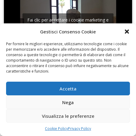
Fai clic per accettare i cookie marketing e
abilitare questo contenuto
Gestisci Consenso Cookie
Per fornire le migliori esperienze, utilizziamo tecnologie come i cookie
per memorizzare e/o accedere alle informazioni del dispositivo. Il
consenso a queste tecnologie ci permetterà di elaborare dati come il
comportamento di navigazione o ID unici su questo sito. Non
acconsentire o ritirare il consenso può influire negativamente su alcune
Conversando in Sala Dante con Assuntina
caratteristiche e funzioni.
Marzotta
Accetta
Nega
Visualizza le preferenze
Fai clic per accettare i cookie marketing e
abilitare questo contenuto
Cookie Policy
Privacy Policy