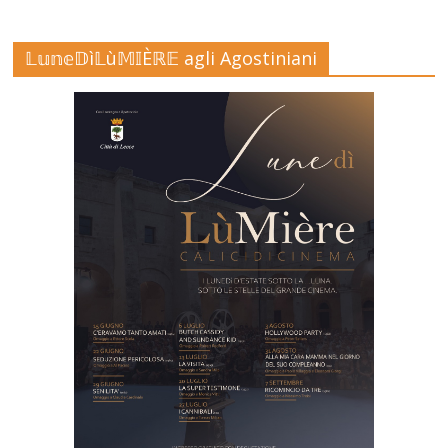
𝕃𝕦𝕟𝕖𝔻ì𝕃ù𝕄𝕀Èℝ𝔼 agli Agostiniani