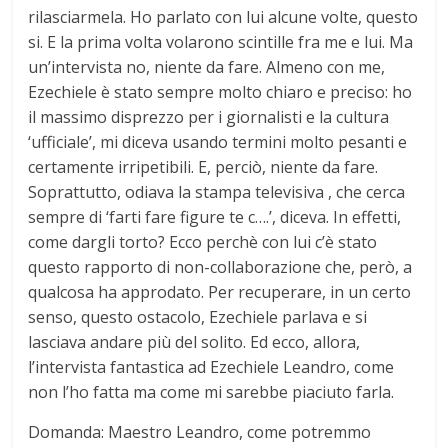
rilasciarmela. Ho parlato con lui alcune volte, questo
si. E la prima volta volarono scintille fra me e lui. Ma
un’intervista no, niente da fare. Almeno con me,
Ezechiele è stato sempre molto chiaro e preciso: ho
il massimo disprezzo per i giornalisti e la cultura
‘ufficiale’, mi diceva usando termini molto pesanti e
certamente irripetibili. E, perciò, niente da fare.
Soprattutto, odiava la stampa televisiva , che cerca
sempre di ‘farti fare figure te c….’, diceva. In effetti,
come dargli torto? Ecco perchè con lui c’è stato
questo rapporto di non-collaborazione che, però, a
qualcosa ha approdato. Per recuperare, in un certo
senso, questo ostacolo, Ezechiele parlava e si
lasciava andare più del solito. Ed ecco, allora,
l’intervista fantastica ad Ezechiele Leandro, come
non l’ho fatta ma come mi sarebbe piaciuto farla.
Domanda: Maestro Leandro, come potremmo