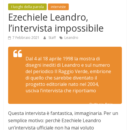
Mensile
I luoghi della parola
interviste
di
Ezechiele Leandro,
arte,
l’intervista impossibile
cultura,
turismo
7 Febbraio 2021
Staff
Leandro
e
curiosità
Dal 4 al 18 aprile 1998 la mostra di
disegni inediti di Leandro e sul numero
del periodico Il Raggio Verde, embrione
di quello che sarebbe diventato il
progetto editoriale nato nel 2004,
usciva l’intervista che riportiamo
Raffaele Polo
Questa intervista è fantastica, immaginaria. Per un
semplice motivo: perchè Ezechiele Leandro
un’intervista ufficiale non ha mai voluto