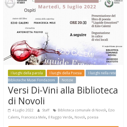
Mensile
di
arte,
cultura,
turismo
e
curiosità
I luoghi della parola
I luoghi della Poesia
I luoghi nella rete
Biblioteche Musei Fondazioni
Notizie
Versi Di-Vini alla Biblioteca
di Novoli
,
4 Luglio 2022
Staff
Biblioteca comunale di Novoli
Ezio
,
,
,
,
Calemi
Francesca Mele
Il Raggio Verde
Novoli
poesia