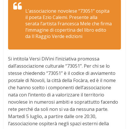
L’associazione novolese “73051” ospita
il poeta Ezio Calemi. Presente alla
serata l’artista Francesca Mele che firma
l’immagine di copertina del libro edito
da Il Raggio Verde edizioni
Si intitola Versi DiVini l’iniziativa promossa
dall’associazione culturale “73051”. Per chi se lo
stesse chiedendo “73051” è il codice di avviamento
postale di Novoli, la città della Focàra, ed è il nome
che hanno scelto i componenti dell’associazione
nata con l’intento di a valorizzare il territorio
novolese in numerosi ambiti e soprattutto facendo
rete perché da soli non si va da nessuna parte.
Martedì 5 luglio, a partire dalle ore 20:30,
l’associazione ospiterà negli spazi esterni della