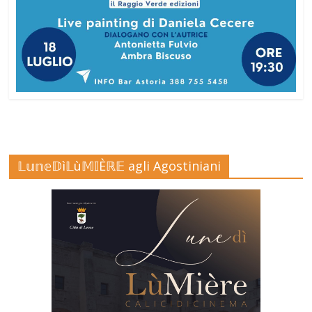
𝕃𝕦𝕟𝕖𝔻ì𝕃ù𝕄𝕀Èℝ𝔼 agli Agostiniani