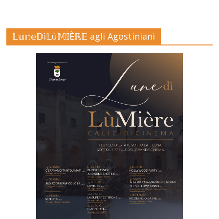
𝕃𝕦𝕟𝕖𝔻ì𝕃ù𝕄𝕀Èℝ𝔼 agli Agostiniani