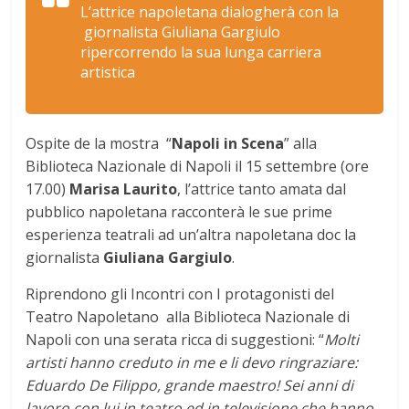
L’attrice napoletana dialogherà con la
giornalista Giuliana Gargiulo
ripercorrendo la sua lunga carriera
artistica
Ospite de la mostra “
Napoli in Scena
” alla
Biblioteca Nazionale di Napoli il 15 settembre (ore
17.00)
Marisa Laurito
, l’attrice tanto amata dal
pubblico napoletana racconterà le sue prime
esperienza teatrali ad un’altra napoletana doc la
giornalista
Giuliana Gargiulo
.
Riprendono gli Incontri con I protagonisti del
Teatro Napoletano alla Biblioteca Nazionale di
Napoli con una serata ricca di suggestioni: “
Molti
artisti hanno creduto in me e li devo ringraziare:
Eduardo De Filippo, grande maestro! Sei anni di
lavoro con lui in teatro ed in televisione che hanno