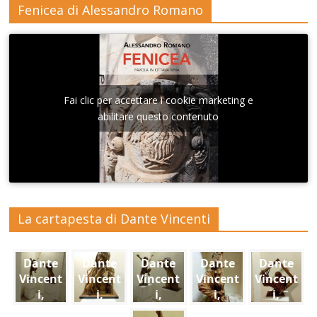
Fenicea di Alessandro Romano
Fai clic per accettare i cookie marketing e
abilitare questo contenuto
La cartapesta di Dante Vincenti
Dante
Dante
Dante
Dante
Dante
Vincent
Vincent
Vincent
Vincent
Vincent
i,
i,
i,
i,
i,
Scolpir
Scolpir
Scolpir
Scolpir
Scolpir