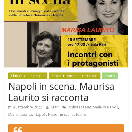
Mensile
di
arte,
cultura,
turismo
e
curiosità
I luoghi della parola
Storie. L'uomo e il territorio
teatro
Napoli in scena. Maurisa
Laurito si racconta
,
9 Settembre 2022
Staff
Biblioteca Nazionale di Napoli
,
,
,
Marisa Laurito
Napoli
Napoli in scena
teatro