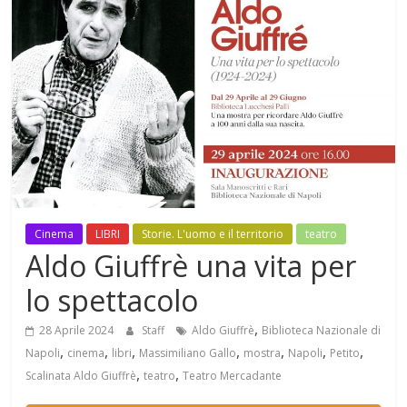
Mensile
di
arte,
cultura,
turismo
e
curiosità
Cinema
LIBRI
Storie. L'uomo e il territorio
teatro
Aldo Giuffrè una vita per
lo spettacolo
,
28 Aprile 2024
Staff
Aldo Giuffrè
Biblioteca Nazionale di
,
,
,
,
,
,
,
Napoli
cinema
libri
Massimiliano Gallo
mostra
Napoli
Petito
,
,
Scalinata Aldo Giuffrè
teatro
Teatro Mercadante