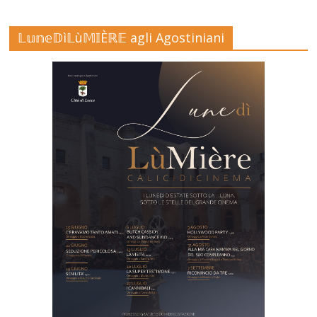
𝕃𝕦𝕟𝕖𝔻ì𝕃ù𝕄𝕀Èℝ𝔼 agli Agostiniani