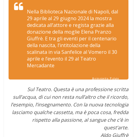
Nella Biblioteca Nazionale di Napoli, dal
29 aprile al 29 giugno 2024 la mostra
dedicata all’attore e regista grazie alla
donazione della moglie Elena Pranzo
Giuffrè. E tra gli eventi per il centenario
della nascita, l’intitolazione della
scalinata in via Sanfelice al Vomero il 30
aprile e l’evento il 29 al Teatro
Mercadante
Antonietta Fulvio
Sul Teatro. Questa è una professione scritta
sull’acqua, di cui non resta null’altro che il ricordo,
l’esempio, l’insegnamento. Con la nuova tecnologia
lasciamo qualche cassetta, ma è poca cosa, fredda
rispetto alla passione, al sangue che c’è in
quest’arte.
Aldo Giuffrè