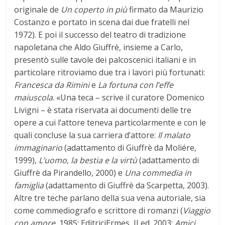
originale de
Un coperto in più
firmato da Maurizio
Costanzo e portato in scena dai due fratelli nel
1972). E poi il successo del teatro di tradizione
napoletana che Aldo Giuffrè, insieme a Carlo,
presentò sulle tavole dei palcoscenici italiani e in
particolare ritroviamo due tra i lavori più fortunati:
Francesca da Rimini
e
La fortuna con l’effe
maiuscola
. «Una teca – scrive il curatore Domenico
Livigni – è stata riservata ai documenti delle tre
opere a cui l’attore teneva particolarmente e con le
quali concluse la sua carriera d’attore:
Il malato
immaginario
(adattamento di Giuffrè da Moliére,
1999),
L’uomo, la bestia e la virtù
(adattamento di
Giuffrè da Pirandello, 2000) e
Una commedia in
famiglia
(adattamento di Giuffrè da Scarpetta, 2003).
Altre tre teche parlano della sua vena autoriale, sia
come commediografo e scrittore di romanzi (
Viaggio
con amore
, 1985; EditriciErmes, II ed. 2003;
Amici