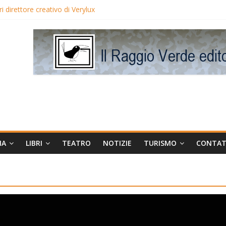
 direttore creativo di Verylux
lake Edwards in proiezione per i LunedìLùmière
gia la regista Liliana Cavani e Tomas Milian
eo Avis
MA
LIBRI
TEATRO
NOTIZIE
TURISMO
CONTAT