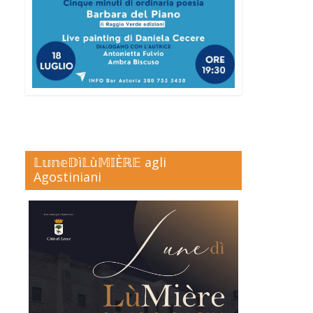
𝕃𝕦𝕟𝕖𝔻ì𝕃ù𝕄𝕀Èℝ𝔼 agli
Agostiniani