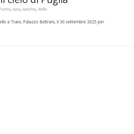
,
,
,
Purino
luna
saturno
Stelle
elle a Trani, Palazzo Beltrani, il 30 settembre 2025 per