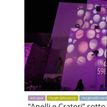
Arti visive
I luoghi della parola
I luoghi nella rete
“Anelli e Crateri” sotto 