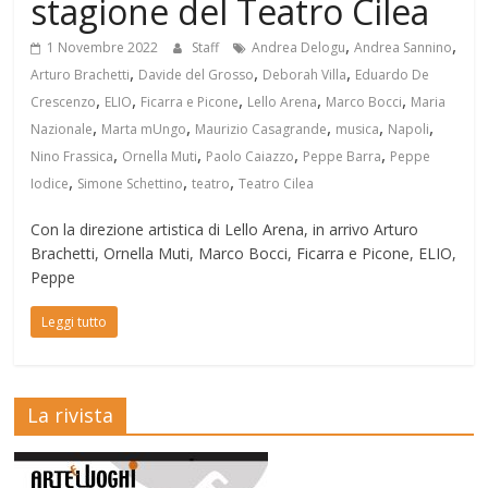
stagione del Teatro Cilea
,
,
1 Novembre 2022
Staff
Andrea Delogu
Andrea Sannino
,
,
,
Arturo Brachetti
Davide del Grosso
Deborah Villa
Eduardo De
,
,
,
,
,
Crescenzo
ELIO
Ficarra e Picone
Lello Arena
Marco Bocci
Maria
,
,
,
,
,
Nazionale
Marta mUngo
Maurizio Casagrande
musica
Napoli
,
,
,
,
Nino Frassica
Ornella Muti
Paolo Caiazzo
Peppe Barra
Peppe
,
,
,
Iodice
Simone Schettino
teatro
Teatro Cilea
Con la direzione artistica di Lello Arena, in arrivo Arturo
Brachetti, Ornella Muti, Marco Bocci, Ficarra e Picone, ELIO,
Peppe
Leggi tutto
La rivista