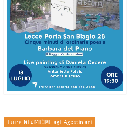
𝕃𝕦𝕟𝕖𝔻ì𝕃ù𝕄𝕀Èℝ𝔼 agli Agostiniani