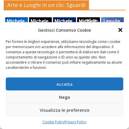
Arte e Luoghi in un clic. Sguardi
Michele_
Michele_
Michele_
Michele_
Lequile,
Piccinno_
Piccinno_
Piccinno_
Piccinno_
Stefano
Gestisci Consenso Cookie
Salento_
tempest
guarda_c
sulla_gio
Quarta,
Punta_S
a_21_09_
he_luna_
stra_2022
2021
Per fornire le migliori esperienze, utilizziamo tecnologie come i cookie
Ruderi
Veduta
cielo,
uina
2022
2022
per memorizzare e/o accedere alle informazioni del dispositivo. Il
dell'antic
di
Sara Foti
consenso a queste tecnologie ci permetterà di elaborare dati come il
o
Modica
Sciavalie
comportamento di navigazione o ID unici su questo sito. Non
acconsentire o ritirare il consenso può influire negativamente su alcune
castello
dal
re
caratteristiche e funzioni.
di Aidone
Castello
(Enna),
della
Le Stanze di Arte e Luoghi | Albergo diffuso
Dario
contea ,
Accetta
della Cultura
Bottaro
Giacomo
Vespo
Nega
Visualizza le preferenze
Cookie Policy
Privacy Policy
Fai clic per accettare i cookie marketing e