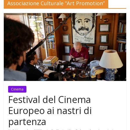
Associazione Culturale “Art Promotion”
Mensile
di
arte,
cultura,
turismo
e
curiosità
Cinema
Festival del Cinema
Europeo ai nastri di
partenza