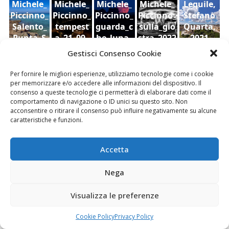
Michele_
Michele_
Michele_
Michele_
Lequile,
Piccinno_
Piccinno_
Piccinno_
Piccinno_
Stefano
Salento_
tempest
guarda_c
sulla_gio
Quarta,
Punta_S
a_21_09_
he_luna_
stra_2022
2021
Ruderi
Veduta
cielo,
uina
2022
2022
Gestisci Consenso Cookie
dell'antic
di
Sara Foti
o
Modica
Sciavalie
Per fornire le migliori esperienze, utilizziamo tecnologie come i cookie
castello
dal
re
per memorizzare e/o accedere alle informazioni del dispositivo. Il
di Aidone
Castello
consenso a queste tecnologie ci permetterà di elaborare dati come il
comportamento di navigazione o ID unici su questo sito. Non
(Enna),
della
Le Stanze di Arte e Luoghi | Albergo diffuso
acconsentire o ritirare il consenso può influire negativamente su alcune
Dario
contea ,
della Cultura
caratteristiche e funzioni.
Bottaro
Giacomo
Vespo
Accetta
Nega
Fai clic per accettare i cookie marketing e
Visualizza le preferenze
abilitare questo contenuto
Cookie Policy
Privacy Policy