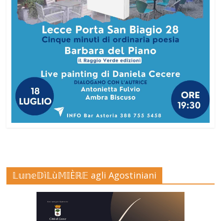
𝕃𝕦𝕟𝕖𝔻ì𝕃ù𝕄𝕀Èℝ𝔼 agli Agostiniani