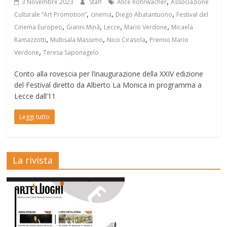
,
3 Novembre 2023
Staff
Alice Rohrwacher
Associazione
,
,
,
Culturale “Art Promotion”
cinema
Diego Abatantuono
Festival del
,
,
,
,
Cinema Europeo
Gianni Minà
Lecce
Mario Verdone
Micaela
,
,
,
Ramazzotti
Multisala Massimo
Nico Cirasola
Premio Mario
,
Verdone
Teresa Saponagelo
Conto alla rovescia per l’inaugurazione della XXIV edizione
del Festival diretto da Alberto La Monica in programma a
Lecce dall’11
Leggi tutto
La rivista