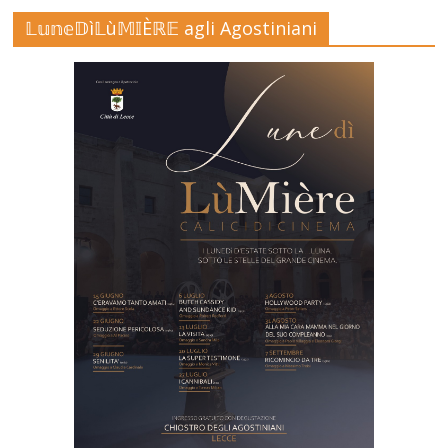
𝕃𝕦𝕟𝕖𝔻ì𝕃ù𝕄𝕀Èℝ𝔼 agli Agostiniani