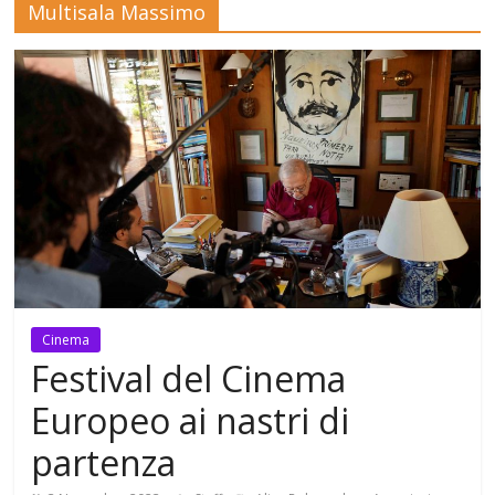
Multisala Massimo
Mensile
di
arte,
cultura,
turismo
e
curiosità
Cinema
Festival del Cinema
Europeo ai nastri di
partenza