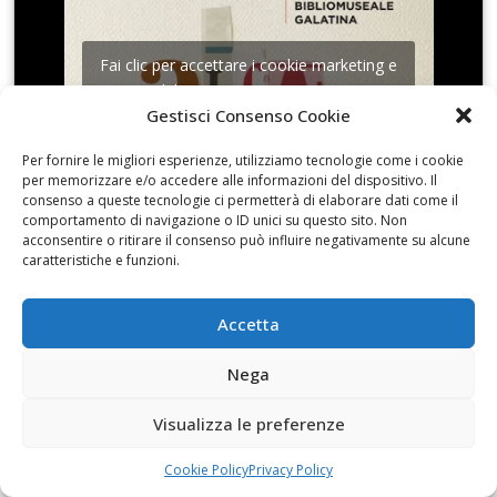
Fai clic per accettare i cookie marketing e
abilitare questo contenuto
Gestisci Consenso Cookie
Per fornire le migliori esperienze, utilizziamo tecnologie come i cookie
per memorizzare e/o accedere alle informazioni del dispositivo. Il
consenso a queste tecnologie ci permetterà di elaborare dati come il
comportamento di navigazione o ID unici su questo sito. Non
acconsentire o ritirare il consenso può influire negativamente su alcune
L’altra scultura di Sava
caratteristiche e funzioni.
Accetta
Nega
Fai clic per accettare i cookie marketing e
abilitare questo contenuto
Visualizza le preferenze
Cookie Policy
Privacy Policy