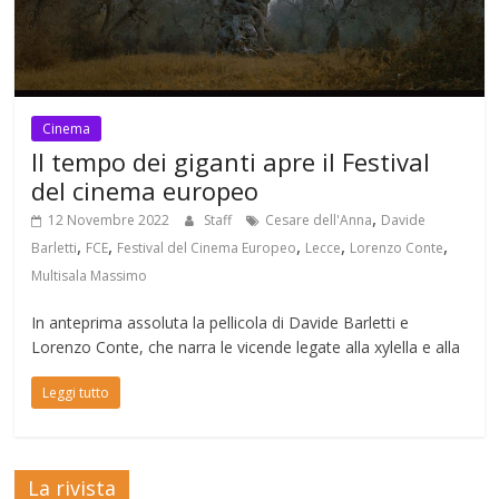
Cinema
Il tempo dei giganti apre il Festival
del cinema europeo
,
12 Novembre 2022
Staff
Cesare dell'Anna
Davide
,
,
,
,
,
Barletti
FCE
Festival del Cinema Europeo
Lecce
Lorenzo Conte
Multisala Massimo
In anteprima assoluta la pellicola di Davide Barletti e
Lorenzo Conte, che narra le vicende legate alla xylella e alla
Leggi tutto
La rivista