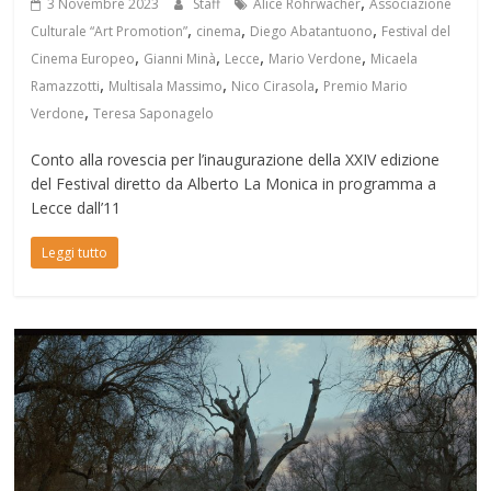
,
3 Novembre 2023
Staff
Alice Rohrwacher
Associazione
,
,
,
Culturale “Art Promotion”
cinema
Diego Abatantuono
Festival del
,
,
,
,
Cinema Europeo
Gianni Minà
Lecce
Mario Verdone
Micaela
,
,
,
Ramazzotti
Multisala Massimo
Nico Cirasola
Premio Mario
,
Verdone
Teresa Saponagelo
Conto alla rovescia per l’inaugurazione della XXIV edizione
del Festival diretto da Alberto La Monica in programma a
Lecce dall’11
Leggi tutto