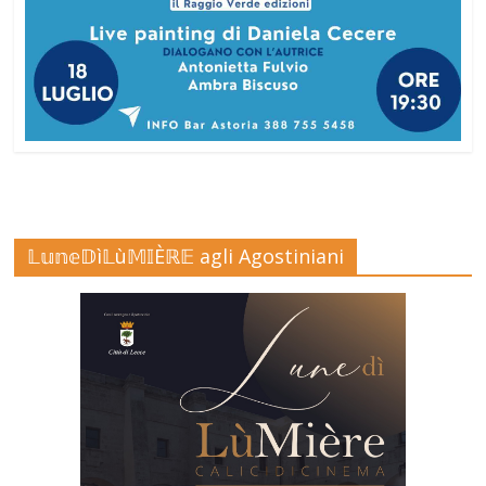
𝕃𝕦𝕟𝕖𝔻ì𝕃ù𝕄𝕀Èℝ𝔼 agli Agostiniani