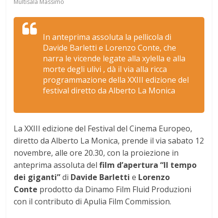
Multisala Massimo
In anteprima assoluta la pellicola di
Davide Barletti e Lorenzo Conte, che
narra le vicende legate alla xylella e alla
morte degli ulivi , dà il via alla ricca
programmazione della XXIII edizione del
festival diretto da Alberto La Monica
La XXIII edizione del Festival del Cinema Europeo,
diretto da Alberto La Monica, prende il via sabato 12
novembre, alle ore 20.30, con la proiezione in
anteprima assoluta del
film d’apertura “Il tempo
dei giganti”
di
Davide Barletti
e
Lorenzo
Conte
prodotto da Dinamo Film Fluid Produzioni
con il contributo di Apulia Film Commission.