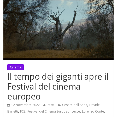
Mensile
di
arte,
cultura,
turismo
e
curiosità
Cinema
Il tempo dei giganti apre il
Festival del cinema
europeo
,
12 Novembre 2022
Staff
Cesare dell'Anna
Davide
,
,
,
,
,
Barletti
FCE
Festival del Cinema Europeo
Lecce
Lorenzo Conte