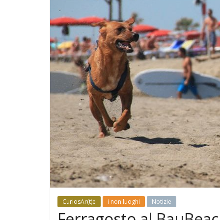
CuriosAr(t)e
i non luoghi
Notizie
Ferragosto al BauBeac