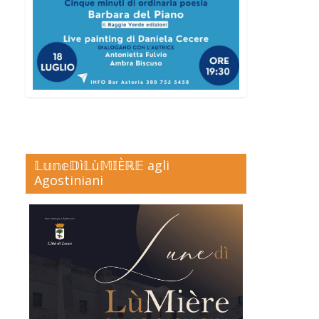
𝕃𝕦𝕟𝕖𝔻ì𝕃ù𝕄𝕀Èℝ𝔼 agli
Agostiniani