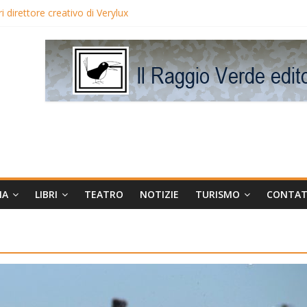
 direttore creativo di Verylux
lake Edwards in proiezione per i LunedìLùmière
gia la regista Liliana Cavani e Tomas Milian
eo Avis
MA
LIBRI
TEATRO
NOTIZIE
TURISMO
CONTAT