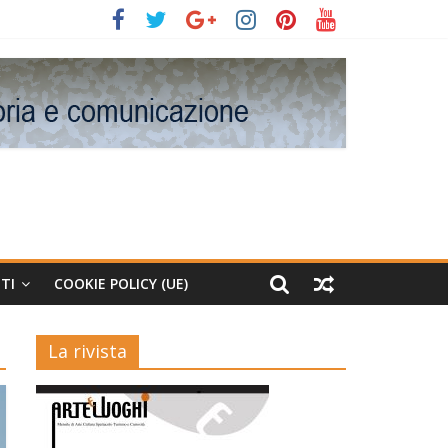
TI
COOKIE POLICY (UE)
La rivista