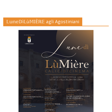
𝕃𝕦𝕟𝕖𝔻ì𝕃ù𝕄𝕀Èℝ𝔼 agli Agostiniani