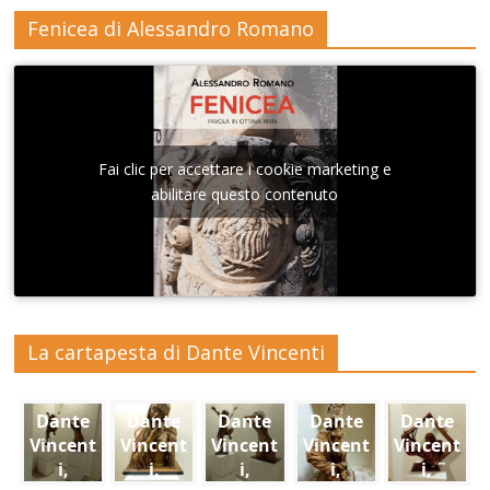
Fenicea di Alessandro Romano
Fai clic per accettare i cookie marketing e
abilitare questo contenuto
La cartapesta di Dante Vincenti
Dante
Dante
Dante
Dante
Dante
Vincent
Vincent
Vincent
Vincent
Vincent
i,
i,
i,
i,
i,