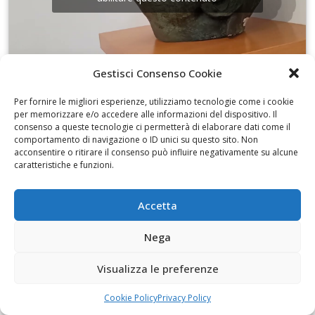
Gestisci Consenso Cookie
I disegni di Martinez
Per fornire le migliori esperienze, utilizziamo tecnologie come i cookie
per memorizzare e/o accedere alle informazioni del dispositivo. Il
consenso a queste tecnologie ci permetterà di elaborare dati come il
comportamento di navigazione o ID unici su questo sito. Non
acconsentire o ritirare il consenso può influire negativamente su alcune
caratteristiche e funzioni.
Fai clic per accettare i cookie marketing e
Accetta
abilitare questo contenuto
Nega
Visualizza le preferenze
Cookie Policy
Privacy Policy
Alfabeti 2 al Museo civico Cavoti