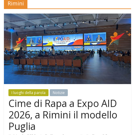
Rimini
Mensile
di
arte,
cultura,
turismo
e
curiosità
I luoghi della parola
Notizie
Cime di Rapa a Expo AID
2026, a Rimini il modello
Puglia