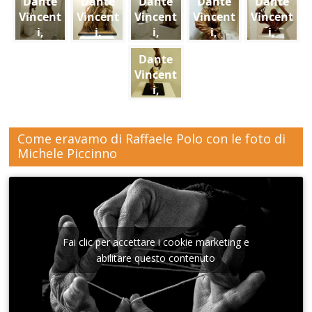
Dante
Dante
Dante
Dante
Dante
Vincent
Vincent
Vincent
Vincent
Vincent
i,
i,
i,
i,
i,
Scolpir
Scolpir
Scolpir
Scolpir
Scolpir
Dante
e la
e la
e la
e la
e la
Vincent
cartape
cartape
cartape
cartape
cartape
i,
sta,
sta,
sta,
sta,
sta,
Scolpir
mostra
mostra
mostra
mostra
mostra
e la
all'ex
all'ex
all'ex
all'ex
all'ex
cartape
Come eravamo di Raffaele Polo con le foto di
Conser
Conser
Conser
Conser
Conser
sta,
Michele Piccinno
vatorio
vatorio
vatorio
vatorio
vatorio
mostra
Sant'A
Sant'A
Sant'A
Sant'A
Sant'A
all'ex
nna di
nna di
nna di
nna di
nna di
Conser
Lecce
Lecce
Lecce
Lecceb
Lecce
vatorio
Sant'A
nna di
Fai clic per accettare i cookie marketing e
Lecce
abilitare questo contenuto