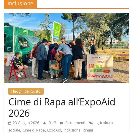
inclusione
Mensile
di
arte,
cultura,
turismo
e
curiosità
I luoghi del Gusto
Cime di Rapa all’ExpoAid
2026
23 Giugno 2026
Staff
0 commenti
agricoltura
,
,
,
,
sociale
Cime di Rapa
ExpoAid
inclusione
Rimini