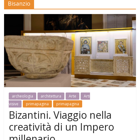
Bisanzio
Mensile
di
arte,
cultura,
turismo
e
curiosità
archeologia
architettura
Arte
Arti
visive
primapagina
primapagina
Bizantini. Viaggio nella
creatività di un Impero
millenario