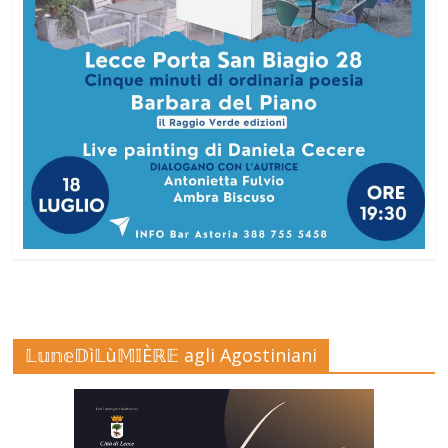
𝕃𝕦𝕟𝕖𝔻ì𝕃ù𝕄𝕀Èℝ𝔼 agli Agostiniani