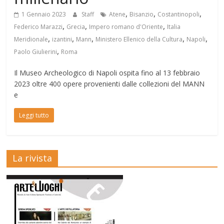
,
,
,
1 Gennaio 2023
Staff
Atene
Bisanzio
Costantinopoli
,
,
,
Federico Marazzi
Grecia
Impero romano d'Oriente
Italia
,
,
,
,
,
Meridionale
izantini
Mann
Ministero Ellenico della Cultura
Napoli
,
Paolo Giulierini
Roma
Il Museo Archeologico di Napoli ospita fino al 13 febbraio
2023 oltre 400 opere provenienti dalle collezioni del MANN
e
Leggi tutto
La rivista