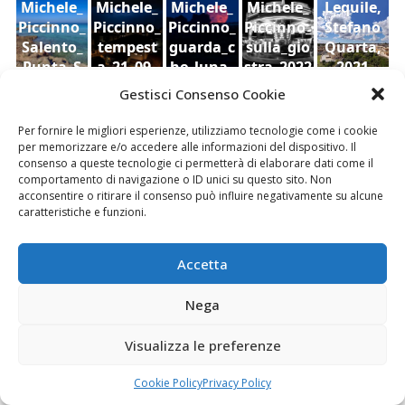
Michele_
Michele_
Michele_
Michele_
Lequile,
Piccinno_
Piccinno_
Piccinno_
Piccinno_
Stefano
Salento_
tempest
guarda_c
sulla_gio
Quarta,
Punta_S
a_21_09_
he_luna_
stra_2022
2021
Ruderi
Veduta
cielo,
uina
2022
2022
Gestisci Consenso Cookie
dell'antic
di
Sara Foti
o
Modica
Sciavalie
Per fornire le migliori esperienze, utilizziamo tecnologie come i cookie
castello
dal
re
per memorizzare e/o accedere alle informazioni del dispositivo. Il
di Aidone
Castello
consenso a queste tecnologie ci permetterà di elaborare dati come il
comportamento di navigazione o ID unici su questo sito. Non
(Enna),
della
Le Stanze di Arte e Luoghi | Albergo diffuso
acconsentire o ritirare il consenso può influire negativamente su alcune
Dario
contea ,
della Cultura
caratteristiche e funzioni.
Bottaro
Giacomo
Vespo
Accetta
Nega
Fai clic per accettare i cookie marketing e
Visualizza le preferenze
abilitare questo contenuto
Cookie Policy
Privacy Policy