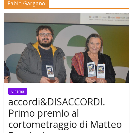
Fabio Gargano
Mensile
di
arte,
cultura,
turismo
e
curiosità
Cinema
accordi&DISACCORDI.
Primo premio al
cortometraggio di Matteo