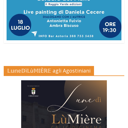
𝕃𝕦𝕟𝕖𝔻ì𝕃ù𝕄𝕀Èℝ𝔼 agli Agostiniani