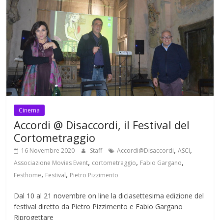
Cinema
Accordi @ Disaccordi, il Festival del
Cortometraggio
,
,
16 Novembre 2020
Staff
Accordi@Disaccordi
ASCI
,
,
,
Associazione Movies Event
cortometraggio
Fabio Gargano
,
,
Festhome
Festival
Pietro Pizzimento
Dal 10 al 21 novembre on line la diciasettesima edizione del
festival diretto da Pietro Pizzimento e Fabio Gargano
Riprogettare