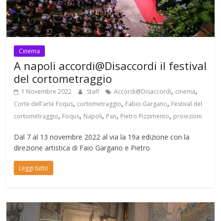
Cinema
A napoli accordi@Disaccordi il festival
del cortometraggio
,
,
1 Novembre 2022
Staff
Accordi@Disaccordi
cinema
,
,
,
Corte dell'arte Foqus
cortometraggio
Fabio Gargano
Festival del
,
,
,
,
,
cortometraggio
Foqus
Napoli
Pan
Pietro Pizzimento
proiezioni
Dal 7 al 13 novembre 2022 al via la 19a edizione con la
direzione artistica di Faio Gargano e Pietro
Leggi tutto