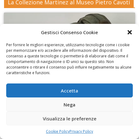
La Collezione Martinez al Museo Pietro Cavoti
Gestisci Consenso Cookie
Fai clic per accettare i cookie marketing e
Per fornire le migliori esperienze, utilizziamo tecnologie come i cookie
abilitare questo contenuto
per memorizzare e/o accedere alle informazioni del dispositivo. Il
consenso a queste tecnologie ci permetterà di elaborare dati come il
comportamento di navigazione o ID unici su questo sito. Non
acconsentire o ritirare il consenso può influire negativamente su alcune
caratteristiche e funzioni.
Accetta
I disegni di Martinez
Nega
Visualizza le preferenze
Cookie Policy
Privacy Policy
Fai clic per accettare i cookie marketing e