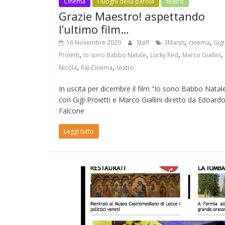
Cinema
I luoghi della parola
teatro
Grazie Maestro! aspettando
l’ultimo film…
,
,
16 Novembre 2020
Staff
3Marys
cinema
Gigi
,
,
,
,
Proietti
Io sono Babbo Natale
Lucky Red
Marco Giallini
,
,
Nicola
Rai Cinema
teatro
In uscita per dicembre il film “Io sono Babbo Natal
con Gigi Proietti e Marco Giallini diretto da Edoard
Falcone
Leggi tutto