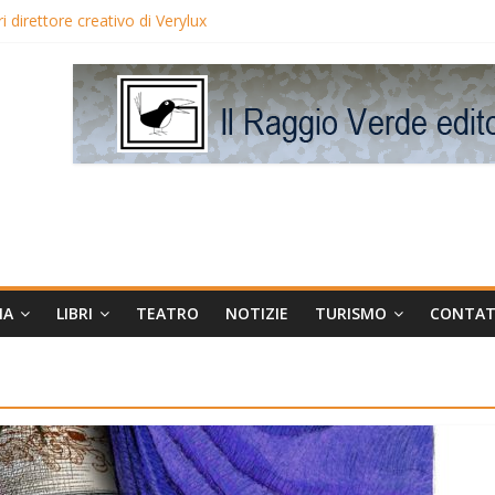
 direttore creativo di Verylux
lake Edwards in proiezione per i LunedìLùmière
gia la regista Liliana Cavani e Tomas Milian
eo Avis
MA
LIBRI
TEATRO
NOTIZIE
TURISMO
CONTAT