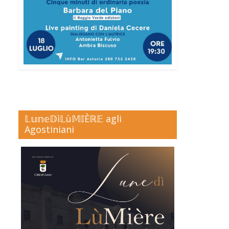
𝕃𝕦𝕟𝕖𝔻ì𝕃ù𝕄𝕀Èℝ𝔼 agli
Agostiniani