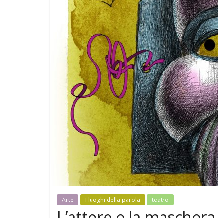
Arte
I luoghi della parola
teatro
L’attore e la maschera