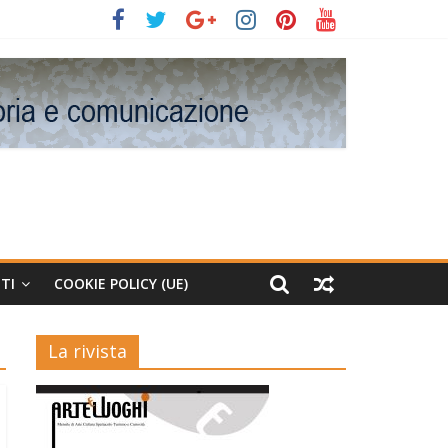
TI
COOKIE POLICY (UE)
La rivista