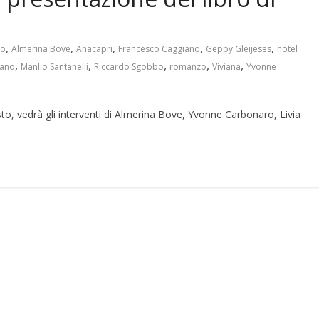
,
,
,
,
,
no
Almerina Bove
Anacapri
Francesco Caggiano
Geppy Gleijeses
hotel
,
,
,
,
,
iano
Manlio Santanelli
Riccardo Sgobbo
romanzo
Viviana
Yvonne
to, vedrà gli interventi di Almerina Bove, Yvonne Carbonaro, Livia