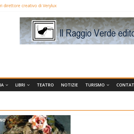
 direttore creativo di Verylux
lake Edwards in proiezione per i LunedìLùmière
gia la regista Liliana Cavani e Tomas Milian
eo Avis
MA
LIBRI
TEATRO
NOTIZIE
TURISMO
CONTAT