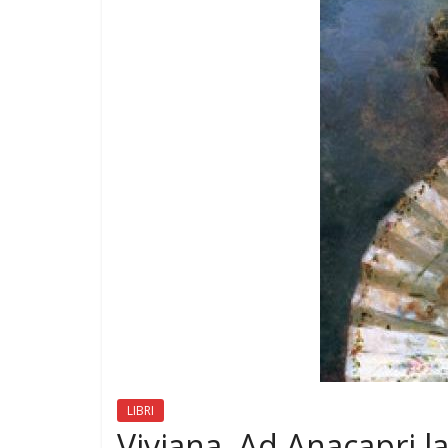
LIBRI
Viviana. Ad Anacapri la