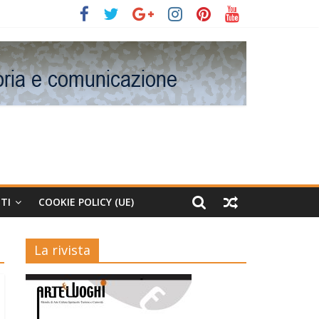
TI
COOKIE POLICY (UE)
La rivista