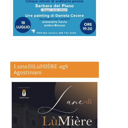
𝕃𝕦𝕟𝕖𝔻ì𝕃ù𝕄𝕀Èℝ𝔼 agli
Agostiniani